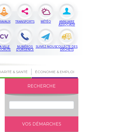
RAVAUX
TRANSPORTS
MÉTÉO
ANNUAIRE
ASSOCIATIF
A VILLE
NUMÉROS
SUIVEZ-NOUS
COLLECTE DES
ECRUTE
D’URGENCE
DÉCHETS
DARITÉ & SANTÉ
ÉCONOMIE & EMPLOI
RECHERCHE
VOS DÉMARCHES