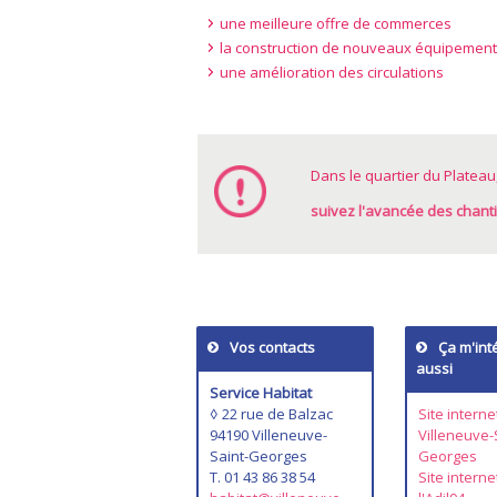
une meilleure offre de commerces
la construction de nouveaux équipement
une amélioration des circulations
Dans le quartier du Plateau, 
suivez l'avancée des chanti
Vos contacts
Ça m'int
aussi
Service Habitat
◊ 22 rue de Balzac
Site interne
94190 Villeneuve-
Villeneuve-
Saint-Georges
Georges
T. 01 43 86 38 54
Site interne