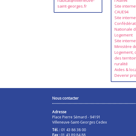
habitat@villeneuve-
l'Adil94
saint-georges.fr
Site interne
CAUE94
Site interne
Confédérat
Nationale 
Logement
Site interne
Ministère d
Logement, d
des territoi
ruralité
Aides & loc
Devenir pro
Nous contacter
Adresse
Place Pierre Sémard - 94191
Villeneuve-Saint-Georges Cedex
Tél. :
01 43 86 38 00
Fax :
01 43 89 84 88