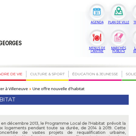
AGENDA
PLAN DE VILLE
T
MENUS DE
MARCHÉS
L
CANTINE
PUBLICS
R
ADRE DE VIE
CULTURE & SPORT
ÉDUCATION & JEUNESSE
SOLI
er à Villeneuve
Une offre nouvelle d'habitat
BITAT
 en décembre 2013, le Programme Local de l'Habitat prévoit la
ux logements pendant toute sa durée, de 2014 à 2019. Cette
concertée de vastes projets de requalification urbaine,