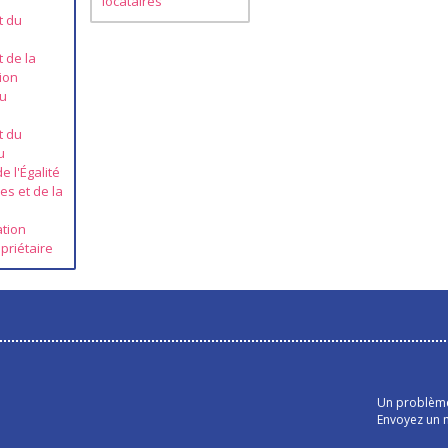
locataires
t du
t de la
ion
du
t du
u
e l'Égalité
res et de la
ation
priétaire
Un problème 
Envoyez un m