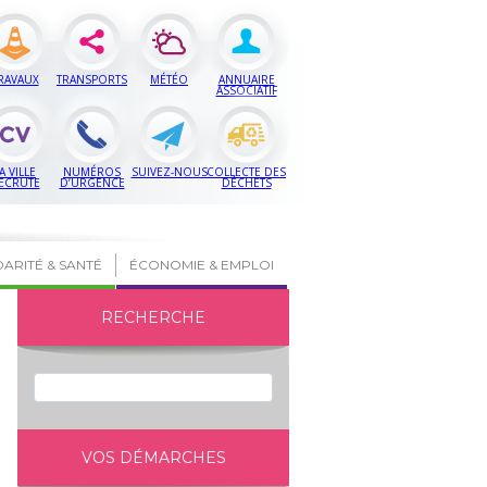
RAVAUX
TRANSPORTS
MÉTÉO
ANNUAIRE
ASSOCIATIF
A VILLE
NUMÉROS
SUIVEZ-NOUS
COLLECTE DES
ECRUTE
D’URGENCE
DÉCHETS
DARITÉ & SANTÉ
ÉCONOMIE & EMPLOI
RECHERCHE
VOS DÉMARCHES