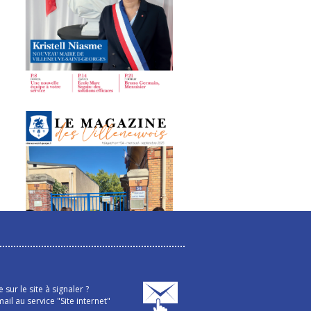
sur le site à signaler ?
ail au service "Site internet"