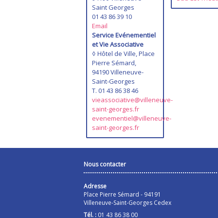
Saint Georges
01 43 86 39 10
Email
Service Evénementiel
et Vie Associative
◊ Hôtel de Ville, Place
Pierre Sémard,
94190 Villeneuve-
Saint-Georges
T. 01 43 86 38 46
vieassociative@villeneuve-
saint-georges.fr
evenementiel@villeneuve-
saint-georges.fr
Nous contacter
Adresse
Place Pierre Sémard - 94191
Villeneuve-Saint-Georges Cedex
Tél. :
01 43 86 38 00