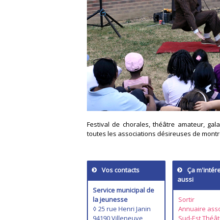
Festival de chorales, théâtre amateur, gal
toutes les associations désireuses de montre
Vos contacts
Ça m'intér
aussi
Service municipal de
la jeunesse
Sortir
◊ 25 rue Henri Janin
Annuaire asso
94190 Villeneuve
Sud-Est Théât