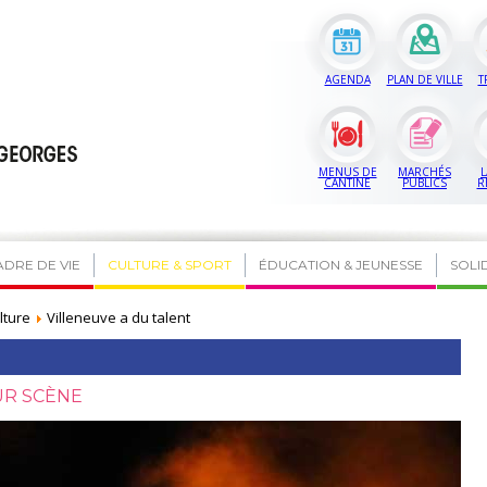
AGENDA
PLAN DE VILLE
T
MENUS DE
MARCHÉS
L
CANTINE
PUBLICS
R
ADRE DE VIE
CULTURE & SPORT
ÉDUCATION & JEUNESSE
SOLI
lture
Villeneuve a du talent
UR SCÈNE