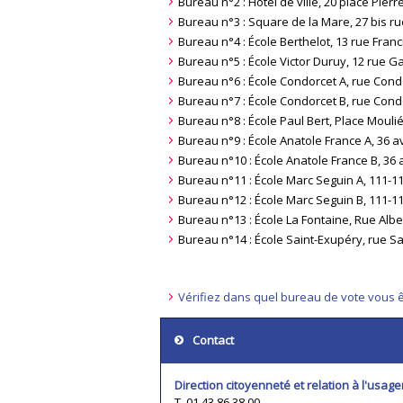
Bureau n°2 : Hôtel de ville, 20 place Pier
Bureau n°3 : Square de la Mare, 27 bis r
Bureau n°4 : École Berthelot, 13 rue Franc
Bureau n°5 : École Victor Duruy, 12 rue Ga
Bureau n°6 : École Condorcet A, rue Cond
Bureau n°7 : École Condorcet B, rue Cond
Bureau n°8 : École Paul Bert, Place Mouli
Bureau n°9 : École Anatole France A, 36 
Bureau n°10 : École Anatole France B, 36
Bureau n°11 : École Marc Seguin A, 111-
Bureau n°12 : École Marc Seguin B, 111-
Bureau n°13 : École La Fontaine, Rue Alb
Bureau n°14 : École Saint-Exupéry, rue S
Vérifiez dans quel bureau de vote vous êt
Contact
Direction citoyenneté et relation à l'usage
T. 01 43 86 38 00