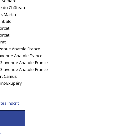
re Semard
ue du Château
is Martin
ribaldi
orcet
orcet
érat
avenue Anatole France
 avenue Anatole France
113 avenue Anatole-France
113 avenue Anatole-France
ert Camus
aint-Exupéry
es inscrit
r