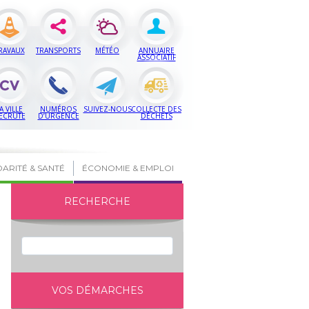
RAVAUX
TRANSPORTS
MÉTÉO
ANNUAIRE
ASSOCIATIF
A VILLE
NUMÉROS
SUIVEZ-NOUS
COLLECTE DES
ECRUTE
D’URGENCE
DÉCHETS
DARITÉ & SANTÉ
ÉCONOMIE & EMPLOI
RECHERCHE
VOS DÉMARCHES