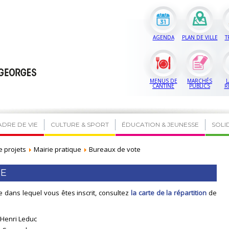
AGENDA
PLAN DE VILLE
T
MENUS DE
MARCHÉS
L
CANTINE
PUBLICS
R
ADRE DE VIE
CULTURE & SPORT
ÉDUCATION & JEUNESSE
SOLI
e projets
Mairie pratique
Bureaux de vote
TE
 dans lequel vous êtes inscrit, consultez
la carte de la répartition
de
 Henri Leduc