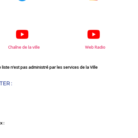
Chaîne de la ville
Web Radio
iste n’est pas administré par les services de la Ville
TER :
x :