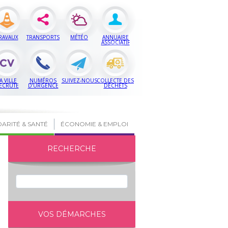
RAVAUX
TRANSPORTS
MÉTÉO
ANNUAIRE
ASSOCIATIF
A VILLE
NUMÉROS
SUIVEZ-NOUS
COLLECTE DES
ECRUTE
D’URGENCE
DÉCHETS
DARITÉ & SANTÉ
ÉCONOMIE & EMPLOI
RECHERCHE
VOS DÉMARCHES