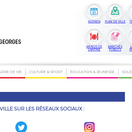
AGENDA
PLAN DE VILLE
T
MENUS DE
MARCHÉS
L
CANTINE
PUBLICS
R
ADRE DE VIE
CULTURE & SPORT
ÉDUCATION & JEUNESSE
SOLI
VILLE SUR LES RÉSEAUX SOCIAUX :