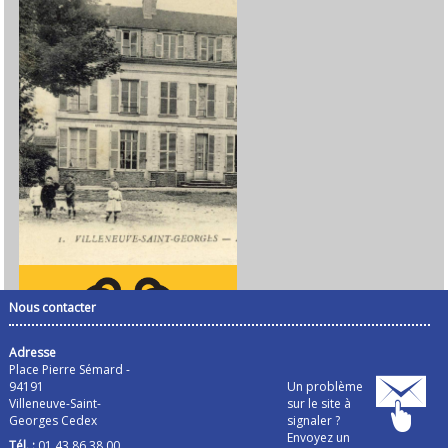
Nous contacter
Adresse
Place Pierre Sémard -
94191
Un problème
Villeneuve-Saint-
sur le site à
Georges Cedex
signaler ?
Envoyez un
Tél. :
01 43 86 38 00