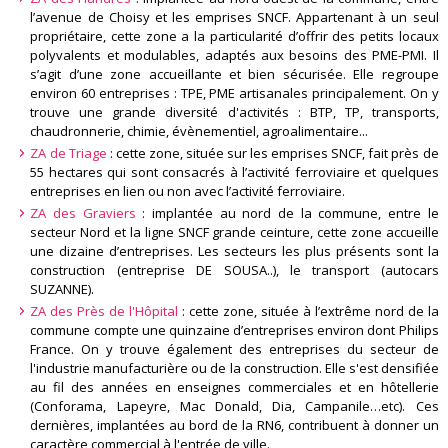
l’avenue de Choisy et les emprises SNCF. Appartenant à un seul
propriétaire, cette zone a la particularité d’offrir des petits locaux
polyvalents et modulables, adaptés aux besoins des PME-PMI. Il
s’agit d’une zone accueillante et bien sécurisée. Elle regroupe
environ 60 entreprises : TPE, PME artisanales principalement. On y
trouve une grande diversité d'activités : BTP, TP, transports,
chaudronnerie, chimie, évènementiel, agroalimentaire...
ZA de Triage
: cette zone, située sur les emprises SNCF, fait près de
55 hectares qui sont consacrés à l’activité ferroviaire et quelques
entreprises en lien ou non avec l’activité ferroviaire.
ZA des Graviers
: implantée au nord de la commune, entre le
secteur Nord et la ligne SNCF grande ceinture, cette zone accueille
une dizaine d’entreprises. Les secteurs les plus présents sont la
construction (entreprise DE SOUSA..), le transport (autocars
SUZANNE).
ZA des Près de l'Hôpital
: cette zone, située à l’extrême nord de la
commune compte une quinzaine d’entreprises environ dont Philips
France. On y trouve également des entreprises du secteur de
l'industrie manufacturière ou de la construction. Elle s'est densifiée
au fil des années en enseignes commerciales et en hôtellerie
(Conforama, Lapeyre, Mac Donald, Dia, Campanile…etc). Ces
dernières, implantées au bord de la RN6, contribuent à donner un
caractère commercial à l'entrée de ville.