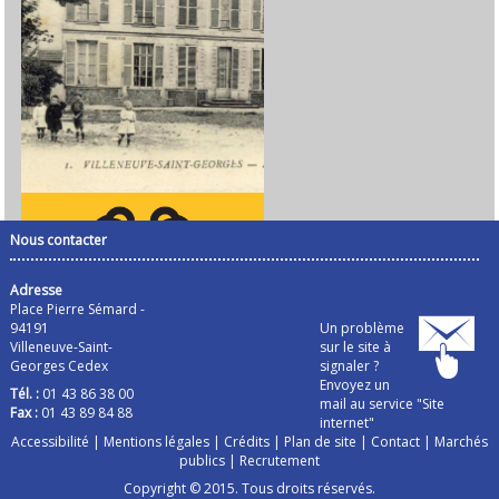
Nous contacter
Adresse
Place Pierre Sémard -
94191
Un problème
Villeneuve-Saint-
sur le site à
Georges Cedex
signaler ?
Envoyez un
Tél. :
01 43 86 38 00
mail au service "Site
Fax :
01 43 89 84 88
internet"
Accessibilité
|
Mentions légales
|
Crédits
|
Plan de site
|
Contact
|
Marchés
publics
|
Recrutement
Copyright © 2015. Tous droits réservés.