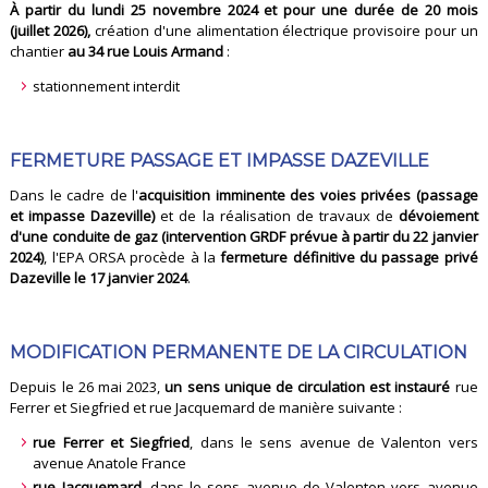
À partir du lundi 25 novembre 2024 et pour une durée de 20 mois
(juillet 2026),
création d'une alimentation électrique provisoire pour un
chantier
au 34 rue Louis Armand
:
stationnement interdit
FERMETURE PASSAGE ET IMPASSE DAZEVILLE
Dans le cadre de l'
acquisition imminente des voies privées (passage
et impasse Dazeville)
et de la réalisation de travaux de
dévoiement
d'une conduite de gaz (intervention GRDF prévue à partir du 22 janvier
2024)
, l'EPA ORSA procède à la
fermeture définitive du passage privé
Dazeville le 17 janvier 2024
.
MODIFICATION PERMANENTE DE LA CIRCULATION
Depuis le 26 mai 2023,
un sens unique de circulation est instauré
rue
Ferrer et Siegfried et rue Jacquemard de manière suivante :
rue Ferrer et Siegfried
, dans le sens avenue de Valenton vers
avenue Anatole France
rue Jacquemard
, dans le sens avenue de Valenton vers avenue