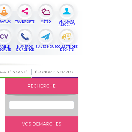
RAVAUX
TRANSPORTS
MÉTÉO
ANNUAIRE
ASSOCIATIF
A VILLE
NUMÉROS
SUIVEZ-NOUS
COLLECTE DES
ECRUTE
D’URGENCE
DÉCHETS
DARITÉ & SANTÉ
ÉCONOMIE & EMPLOI
RECHERCHE
VOS DÉMARCHES