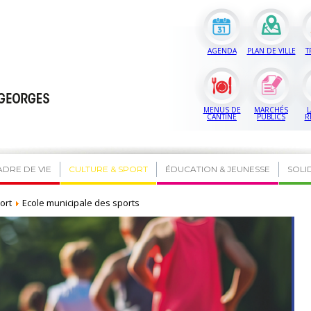
AGENDA
PLAN DE VILLE
T
MENUS DE
MARCHÉS
L
CANTINE
PUBLICS
R
ADRE DE VIE
CULTURE & SPORT
ÉDUCATION & JEUNESSE
SOLI
ort
Ecole municipale des sports