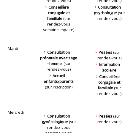
rendez-vous)
rendez-vous)
Conseillère
Consultation
conjugale et
psychologue
(sur
familiale
(sur
rendez-vous)
rendez-vous
semaine impaire)
Mardi
Consultation
Pesées
(sur
prénatale avec sage
rendez-vous)
–femme
(sur
Information
rendez-vous)
scolaire
Accueil
Conseillère
enfants/parents
conjugale et
(sur inscription)
familiale
(sur
rendez-vous)
Mercredi
Consultation
Pesées
(sur
gynécologique
(sur
rendez-vous)
rendez-vous