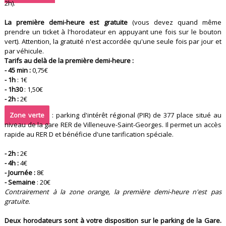
2h).
La première demi-heure est gratuite
(vous devez quand même
prendre un ticket à l'horodateur en appuyant une fois sur le bouton
vert). Attention, la gratuité n'est accordée qu'une seule fois par jour et
par véhicule.
Tarifs au delà de la première demi-heure :
- 45 min :
0,75€
- 1h
: 1€
- 1h30
: 1,50€
- 2h :
2€
Zone verte
: parking d'intérêt régional (PIR) de 377 place situé au
niveau de la gare RER de Villeneuve-Saint-Georges. Il permet un accès
rapide au RER D et bénéficie d'une tarification spéciale.
- 2h :
2€
- 4h :
4€
- Journée :
8€
- Semaine
: 20€
Contrairement à la zone orange, la première demi-heure n'est pas
gratuite.
Deux horodateurs sont à votre disposition sur le parking de la Gare.