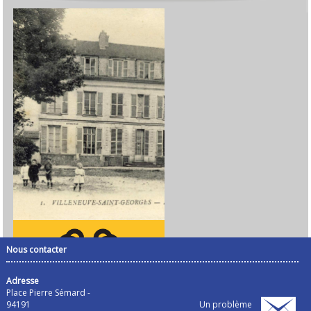
Nous contacter
Adresse
Place Pierre Sémard -
94191
Un problème