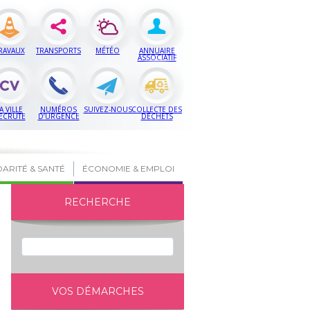
RAVAUX
TRANSPORTS
MÉTÉO
ANNUAIRE
ASSOCIATIF
A VILLE
NUMÉROS
SUIVEZ-NOUS
COLLECTE DES
ECRUTE
D’URGENCE
DÉCHETS
DARITÉ & SANTÉ
ÉCONOMIE & EMPLOI
RECHERCHE
VOS DÉMARCHES