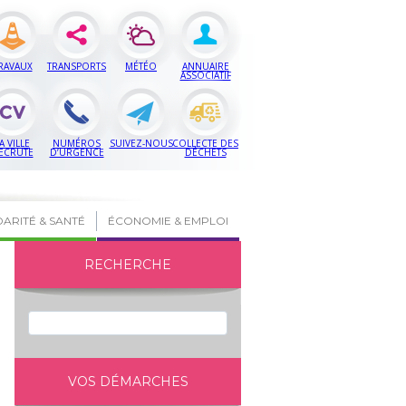
RAVAUX
TRANSPORTS
MÉTÉO
ANNUAIRE
ASSOCIATIF
A VILLE
NUMÉROS
SUIVEZ-NOUS
COLLECTE DES
ECRUTE
D’URGENCE
DÉCHETS
DARITÉ & SANTÉ
ÉCONOMIE & EMPLOI
RECHERCHE
VOS DÉMARCHES