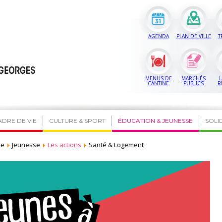
AGENDA
PLAN DE VILLE
T
MENUS DE
MARCHÉS
L
CANTINE
PUBLICS
R
ADRE DE VIE
CULTURE & SPORT
ÉDUCATION & JEUNESSE
SOLI
se
Jeunesse
Les actions
Santé & Logement