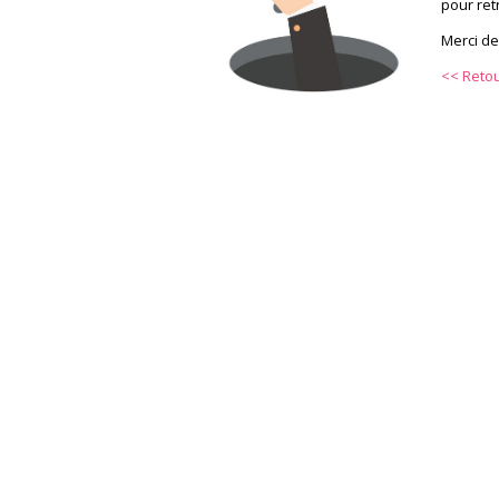
pour ret
Merci de
<< Retou