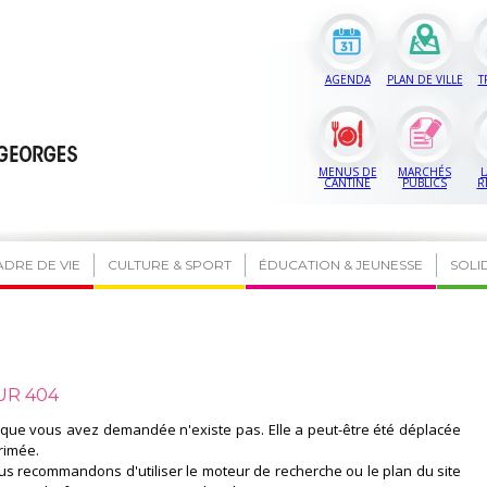
AGENDA
PLAN DE VILLE
T
MENUS DE
MARCHÉS
L
CANTINE
PUBLICS
R
ADRE DE VIE
CULTURE & SPORT
ÉDUCATION & JEUNESSE
SOLI
UR 404
que vous avez demandée n'existe pas. Elle a peut-être été déplacée
rimée.
s recommandons d'utiliser le moteur de recherche ou le plan du site