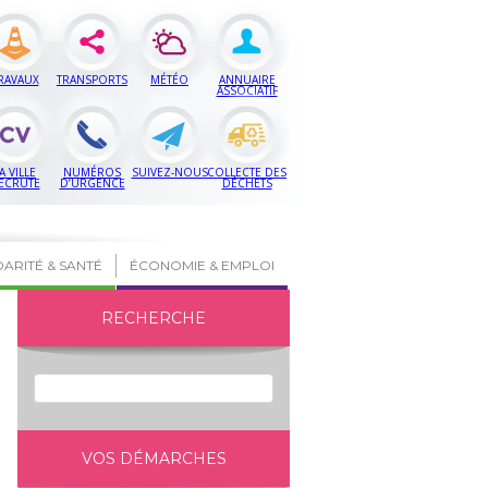
RAVAUX
TRANSPORTS
MÉTÉO
ANNUAIRE
ASSOCIATIF
A VILLE
NUMÉROS
SUIVEZ-NOUS
COLLECTE DES
ECRUTE
D’URGENCE
DÉCHETS
DARITÉ & SANTÉ
ÉCONOMIE & EMPLOI
RECHERCHE
VOS DÉMARCHES