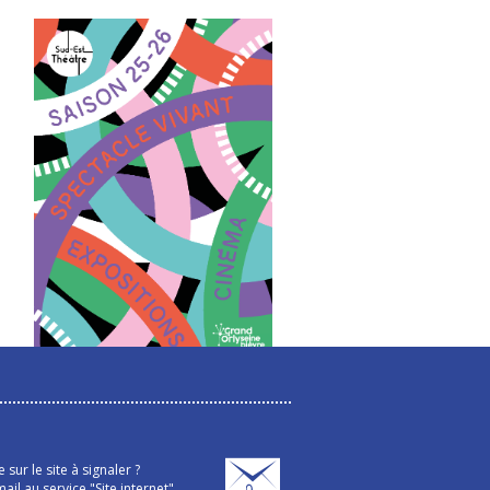
sur le site à signaler ?
ail au service "Site internet"