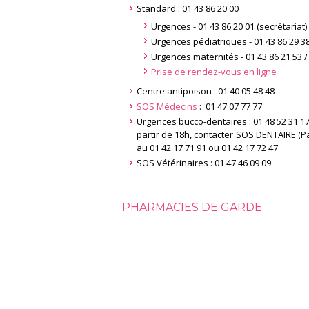
Standard : 01 43 86 20 00
Urgences -
01 43 86 20 01
(secrétariat)
Urgences pédiatriques -
01 43 86 29 3
Urgences maternités - 01 43 86 21 53 /
Prise de rendez-vous en ligne
Centre antipoison : 01 40 05 48 48
SOS Médecins
: 01 47 07 77 77
Urgences bucco-dentaires : 01 48 52 31 17
partir de 18h, contacter SOS DENTAIRE (Par
au 01 42 17 71 91 ou 01 42 17 72 47
SOS Vétérinaires : 01 47 46 09 09
PHARMACIES DE GARDE