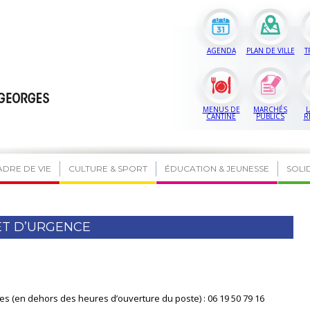
AGENDA
PLAN DE VILLE
T
MENUS DE
MARCHÉS
L
CANTINE
PUBLICS
R
ADRE DE VIE
CULTURE & SPORT
ÉDUCATION & JEUNESSE
SOLI
ET D’URGENCE
nces (en dehors des heures d’ouverture du poste) : 06 19 50 79 16