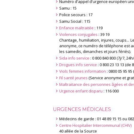
Numéro d'appel d'urgence européen uniqu
Samu : 15
Police secours : 17
Samu Social : 115
Enfance maltraitée
: 119
Violences conjugales
: 39 19
Chantage, humiliation, injures, coups... 
anonyme, ce numéro de téléphone est acce
les samedis, dimanches et jours fériés).
Sida info service
: 0 800 840 800 (7j/7, 24h
Drogues info service
: 0 800 23 13 13 (de 
Viols femmes information
: 0800 05 95 95
Fil santé jeunes
(Service anonyme et gratui
Maltraitance des personnes âgées et d
Urgence enfant disparu
: 116 000
URGENCES MÉDICALES
Médecins de garde : 01 48 89 15 15 ou 082
Centre Hospitalier Intercommunal (CHIV)
40 allée de la Source