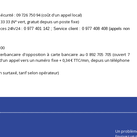
urité : 09 726 750 94 (coût d'un appel local)
33 33 (N° vert, gratuit depuis un poste fixe)
ces 24h/24 :
0 977 401 142 ; Service client : 0 977 408 408 (appels non
 00
nterbancaire d'opposition à carte bancaire au 0 892 705 705 (ouvert 7
t d'un appel vers un numéro fixe + 0,34 € TTC/min, depuis un téléphone
 surtaxé, tarif selon opérateur)
Un problème 
Envoyez un m