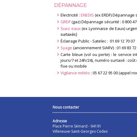
DÉPANNAGE
Electricité :
ENEDIS
(ex ERDF) Dépannage séc
GRDF
(gaz) Dépannage sécurité : 0 800 47 
Suez eaux
(ex Lyonnaise de Eaux) urgen
surtaxés)
Éclairage Public - Satelec : 01 69 12 70 07
Syage
(anciennement SIARV) : 01 69 83 72
Carte bleue (vol ou perte) :
le service i
jours/7 et 24h/24), numéro surtaxé : coû
fixe ou mobile
Vigilance météo
:
05 67 22 95 00
(appel non
Nous contacter
Adresse
Place Pierre Sémard - 94191
Villeneuve-Saint-Georges Cedex