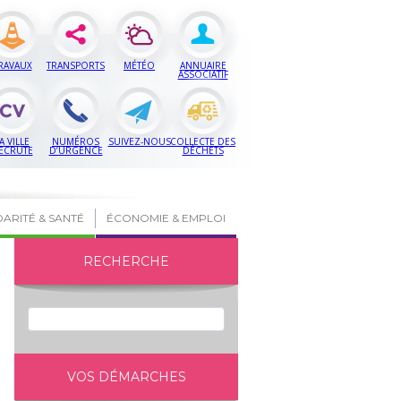
RAVAUX
TRANSPORTS
MÉTÉO
ANNUAIRE
ASSOCIATIF
A VILLE
NUMÉROS
SUIVEZ-NOUS
COLLECTE DES
ECRUTE
D’URGENCE
DÉCHETS
DARITÉ & SANTÉ
ÉCONOMIE & EMPLOI
RECHERCHE
VOS DÉMARCHES