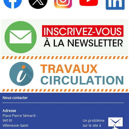
Nous contacter
Adresse
Place Pierre Sémard -
94191
Un problème
Villeneuve-Saint-
sur le site à