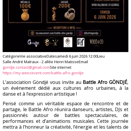
Catégorie
Vie associative
Date
samedi 6 juin 2026
12:00
Lieu
Salle André Malraux - 2 allée Henri Matisse
Email
gondje.contact@gmail.com
Site internet
https://my.weezevent.com/battle-afro-gondje
L’association Göndjé vous invite au
Battle Afro GÖNDJÉ
,
un événement dédié aux cultures afro urbaines, à la
danse et à l’expression artistique !
Pensé comme un véritable espace de rencontre et de
partage, le Battle Afro réunira danseurs, artistes, DJs et
passionnés autour de battles spectaculaires, de
performances et d’animations musicales. Cette journée
mettra à l’honneur la créativité, l’énergie et les talents de