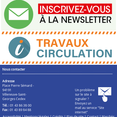
Nous contacter
Adresse
Place Pierre Sémard -
94191
Un problème
Villeneuve-Saint-
sur le site à
Georges Cedex
signaler ?
Envoyez un
Tél. :
01 43 86 38 00
mail au service "Site
Fax :
01 43 89 84 88
internet"
Accessibilité
|
Mentions légales
|
Crédits
|
Plan de site
|
Contact
|
Marchés