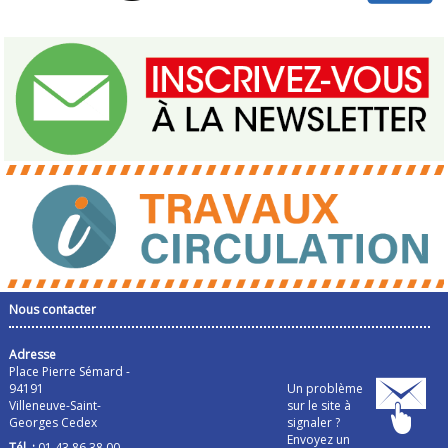
Nous contacter
Adresse
Place Pierre Sémard -
94191
Un problème
Villeneuve-Saint-
sur le site à
Georges Cedex
signaler ?
Envoyez un
Tél. :
01 43 86 38 00