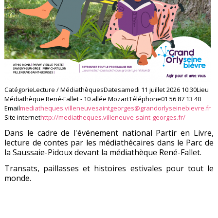
Catégorie
Lecture / Médiathèques
Date
samedi 11 juillet 2026
10:30
Lieu
Médiathèque René-Fallet - 10 allée Mozart
Téléphone
01 56 87 13 40
Email
mediatheques.villeneuvesaintgeorges@grandorlyseinebievre.fr
Site internet
http://mediatheques.villeneuve-saint-georges.fr/
Dans le cadre de l'événement national Partir en Livre,
lecture de contes par les médiathécaires dans le Parc de
la Saussaie-Pidoux devant la médiathèque René-Fallet.
Transats, paillasses et histoires estivales pour tout le
monde.