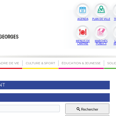
AGENDA
PLAN DE VILLE
T
MENUS DE
MARCHÉS
L
CANTINE
PUBLICS
R
ADRE DE VIE
CULTURE & SPORT
ÉDUCATION & JEUNESSE
SOLI
NT
Rechercher