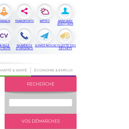
RAVAUX
TRANSPORTS
MÉTÉO
ANNUAIRE
ASSOCIATIF
A VILLE
NUMÉROS
SUIVEZ-NOUS
COLLECTE DES
ECRUTE
D’URGENCE
DÉCHETS
DARITÉ & SANTÉ
ÉCONOMIE & EMPLOI
RECHERCHE
VOS DÉMARCHES