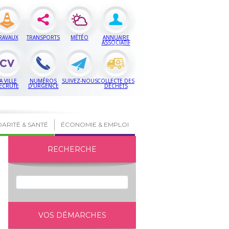
RAVAUX
TRANSPORTS
MÉTÉO
ANNUAIRE
ASSOCIATIF
A VILLE
NUMÉROS
SUIVEZ-NOUS
COLLECTE DES
ECRUTE
D’URGENCE
DÉCHETS
DARITÉ & SANTÉ
ÉCONOMIE & EMPLOI
RECHERCHE
VOS DÉMARCHES