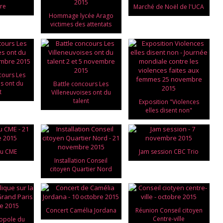
tre
Marché de Noël de l'UCA
Hommage lycée Arago
victimes des attentats
cours Les
es ont du
Battle concours Les
t
Villeneuvoises ont du
talent
Exposition "Violences
elles disent non"
du CME
Jam session CBC Trio
Installation Conseil
citoyen Quartier Nord
Concert Camélia Jordana
Réunion Conseil citoyen
Centre-ville
opole du