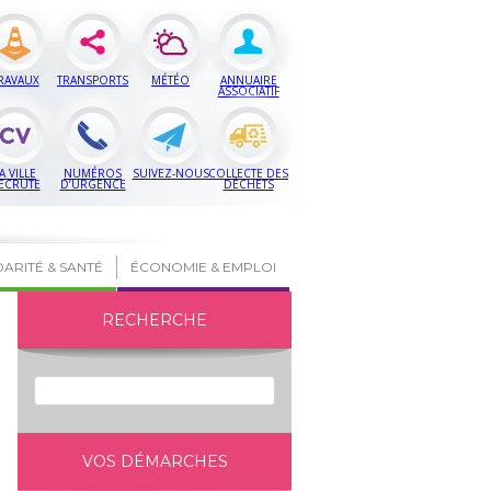
RAVAUX
TRANSPORTS
MÉTÉO
ANNUAIRE
ASSOCIATIF
A VILLE
NUMÉROS
SUIVEZ-NOUS
COLLECTE DES
ECRUTE
D’URGENCE
DÉCHETS
DARITÉ & SANTÉ
ÉCONOMIE & EMPLOI
RECHERCHE
VOS DÉMARCHES