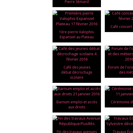
Pierre Sémard
Café concert 
1ère pierre Valophis-
Expansiel au Plateau
Café des jeunes
Forum de l'ori
débat décrochage
des mét
scolaire
Barnum emploi et accès
Cérémonie d
aux droits
Fin des travaux avenues
Travaux Éco