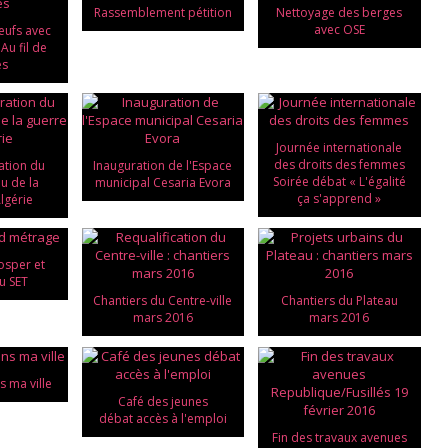
Rassemblement pétition
Nettoyage des berges
avec OSE
eufs avec
Au fil de
es
Journée internationale
des droits des femmes
tion du
Inauguration de l'Espace
Soirée débat « L'égalité
eu de la
municipal Cesaria Evora
ça s'apprend »
lgérie
osper et
u SET
Chantiers du Centre-ville
Chantiers du Plateau
mars 2016
mars 2016
s ma ville
Café des jeunes
débat accès à l'emploi
Fin des travaux avenues