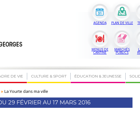
AGENDA
PLAN DE VILLE
T
MENUS DE
MARCHÉS
L
CANTINE
PUBLICS
R
ADRE DE VIE
CULTURE & SPORT
ÉDUCATION & JEUNESSE
SOLI
La Yourte dans ma ville
U 29 FÉVRIER AU 17 MARS 2016