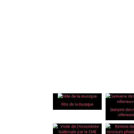
Fête de la musique
Semaine des
villeneuv