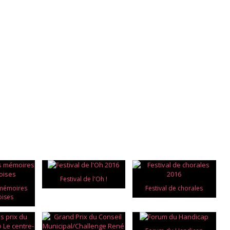
Festival de l'Oh !
 mémoires
Festival de chorales
oises