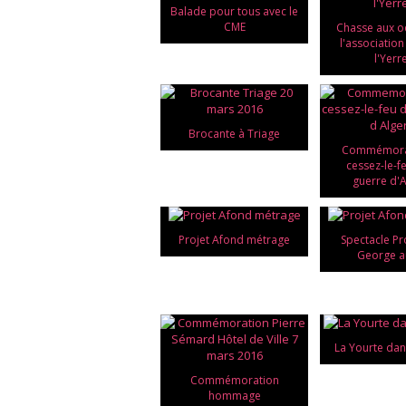
Balade pour tous avec le
CME
Chasse aux o
l'association 
l'Yerr
Brocante à Triage
Commémora
cessez-le-f
guerre d'A
Projet Afond métrage
Spectacle Pr
George a
La Yourte dan
Commémoration
hommage