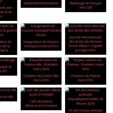
Rassemblement pétition
Nettoyage des berges
avec OSE
eufs avec
Au fil de
es
Journée internationale
des droits des femmes
tion du
Inauguration de l'Espace
Soirée débat « L'égalité
eu de la
municipal Cesaria Evora
ça s'apprend »
lgérie
osper et
u SET
Chantiers du Centre-ville
Chantiers du Plateau
mars 2016
mars 2016
s ma ville
Café des jeunes
débat accès à l'emploi
Fin des travaux avenues