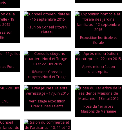
aris
Réunion Conseil citoyen
Plateau
n saison
lle
Exposition horticole et
florale
e au Fort
Après-midi création
d'entreprise
Réunions Conseils
citoyens Nord et Triage
u CME
Vernissage exposition
Créa'Jeunes Talents
Pose du 1er arbre
Maisons de Marianne