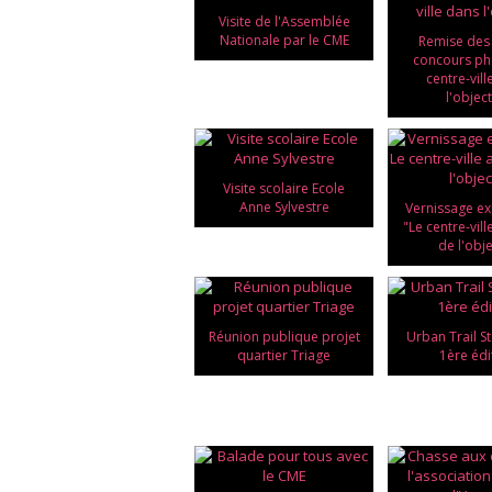
Visite de l'Assemblée
Nationale par le CME
Remise des 
concours ph
centre-vil
l'object
Visite scolaire Ecole
Anne Sylvestre
Vernissage ex
"Le centre-vil
de l'obje
Réunion publique projet
Urban Trail S
quartier Triage
1ère édi