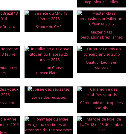
Republique/Fusillés
« Brazil »
Séance du CME
Master class
percussions brésiliennes
Quatuor Leonis en
concert
entation et
Installation Conseil
iers
citoyen Plateau
Soirée des réussites
es voeux
Cérémonie des trophées
sportifs
le Anne