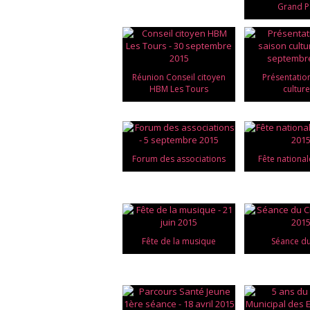
Grand P
Réunion Conseil citoyen
Présentatio
HBM Les Tours
culture
Forum des associations
Fête national
Fête de la musique
Séance d