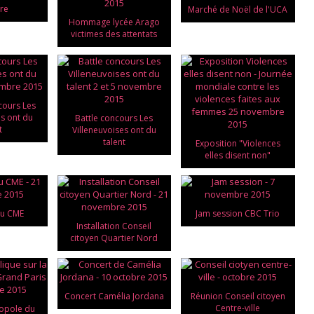
tre
Marché de Noël de l'UCA
Hommage lycée Arago
victimes des attentats
cours Les
es ont du
Battle concours Les
t
Villeneuvoises ont du
talent
Exposition "Violences
elles disent non"
du CME
Jam session CBC Trio
Installation Conseil
citoyen Quartier Nord
Concert Camélia Jordana
Réunion Conseil citoyen
Centre-ville
opole du