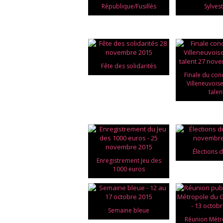
République/Fusillés
Sylves
Fête des solidarités
Finale du con
Villeneuvois
talen
Élections 
Enregistrement Jeu des
1000 euros
Semaine bleue
Réunion Métr