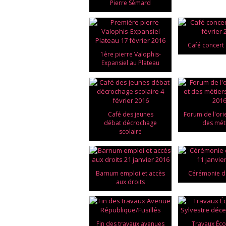
Pierre Sémard
Café concert 
1ère pierre Valophis-
Expansiel au Plateau
Café des jeunes
Forum de l'ori
débat décrochage
des mét
scolaire
Barnum emploi et accès
Cérémonie d
aux droits
Fin des travaux avenues
Travaux Éco