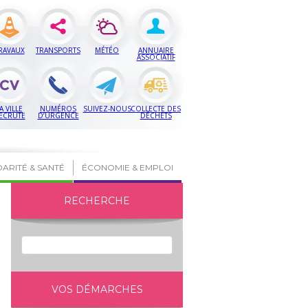
RAVAUX
TRANSPORTS
MÉTÉO
ANNUAIRE
ASSOCIATIF
A VILLE
NUMÉROS
SUIVEZ-NOUS
COLLECTE DES
ECRUTE
D’URGENCE
DÉCHETS
DARITÉ & SANTÉ
ÉCONOMIE & EMPLOI
RECHERCHE
VOS DÉMARCHES