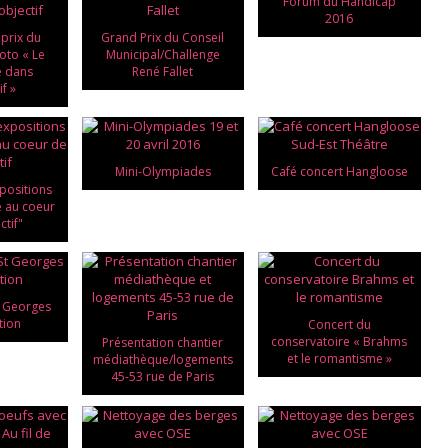
Forum du Handicap
2016
prix du
Grand Prix du Conseil
oto « Le
Municipal/Challenge
le dans
René Fallet
if »
Mini-Olympiades
Café concert Hangloose
positions
le au coeur
ctif"
t Georges
tion
Concert du
conservatoire « Brahms
Présentation chantier
et le romantisme »
médiathèque/logements
45-53 rue de Paris