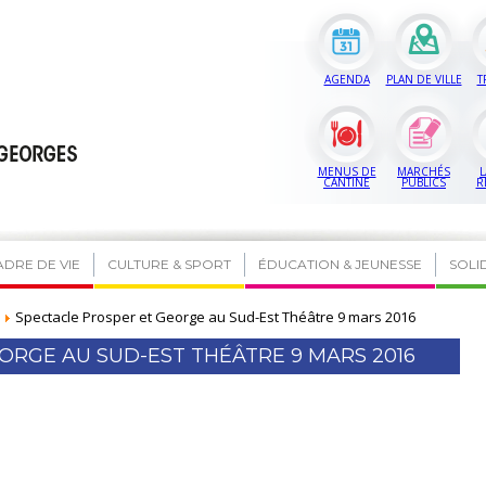
AGENDA
PLAN DE VILLE
T
MENUS DE
MARCHÉS
L
CANTINE
PUBLICS
R
ADRE DE VIE
CULTURE & SPORT
ÉDUCATION & JEUNESSE
SOLI
Spectacle Prosper et George au Sud-Est Théâtre 9 mars 2016
ORGE AU SUD-EST THÉÂTRE 9 MARS 2016