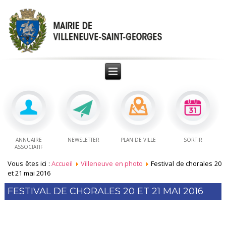
ANNUAIRE
NEWSLETTER
PLAN DE VILLE
SORTIR
ASSOCIATIF
Vous êtes ici :
Accueil
Villeneuve en photo
Festival de chorales 20
et 21 mai 2016
FESTIVAL DE CHORALES 20 ET 21 MAI 2016