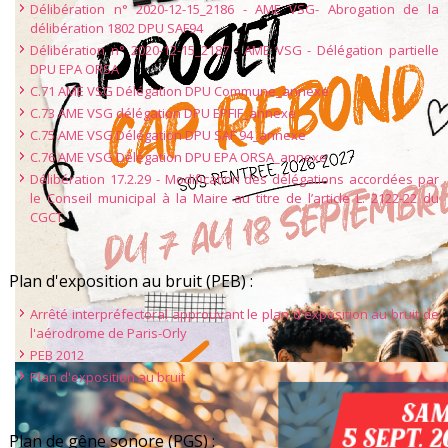
Délibération n° 2020-12-15_2186 - AME VSG- Abrogation de la
délibération 1802 DPU SAF94
Délibération n° 2020-12-15_2187 - AME VSG - Délégation partielle
DPU EPA ORSA
C.71 AME VSG Délégation DPU Commune_annexe
C.73 AME VSG délégation DPU EPFIF_annexe
C.75 AME VSG Délégation DPU SAF 94_annexe
C.76 AME VSG Délégation DPU EPA ORSA_annexe
Délibération 17.2.29 - Modification des délégations accordées par
le Conseil municipal à la Maire au titre de l’article L. 2122-22 du
CGCT
Plan d'exposition au bruit (PEB) :
Arrêté interpréfectoral approuvant le plan d'exposition au bruit de
l'aérodrome de Paris-Orly
PEB 2012
Plan d'exposition au bruit
Plan de gêne sonore (PGS) :