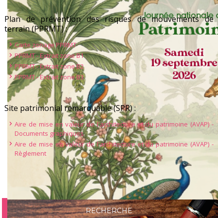
Plan de prévention des risques de mouvements de
terrain (PPRMT) :
Carte zonage PPRMT
PPRMT - Extrait zone B1
PPRMT - Extrait zone B2
PPRMT - Extrait zone B3
Site patrimonial remarquable (SPR) :
Aire de mise en valeur de l'architecture et du patrimoine (AVAP) -
Documents graphiques
Aire de mise en valeur de l'architecture et du patrimoine (AVAP) -
Règlement
RECHERCHE