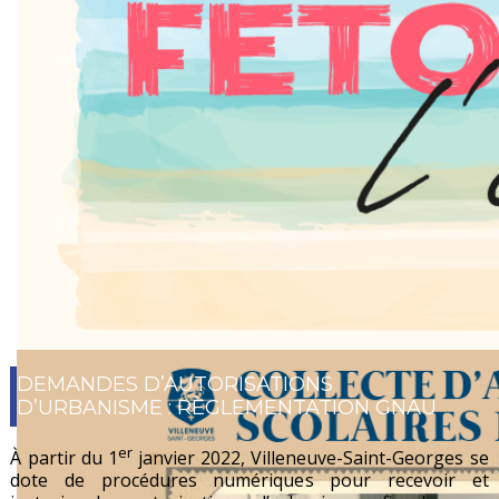
DEMANDES D’AUTORISATIONS
Du 10 juillet au 29 août 2026
D’URBANISME : RÈGLEMENTATION GNAU
er
À partir du 1
janvier 2022, Villeneuve-Saint-Georges se
dote de procédures numériques pour recevoir et