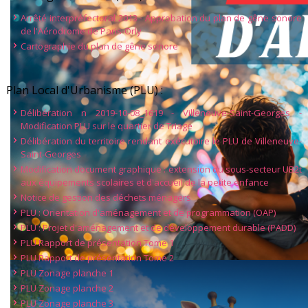
Arrêté interpréfectoral 2013 - Approbation du plan de gêne sonore
de l'Aérodrome de Paris-Orly
Cartographie du plan de gêne sonore
Plan Local d'Urbanisme (PLU) :
Délibération n 2019-10-08_1619 - Villeneuve-Saint-Georges -
Modification PLU sur le quartier de Triage
Délibération du territoire rendant exécutoire le PLU de Villeneuve-
Saint-Georges
Modification document graphique : extension du sous-secteur UB2t
aux équipements scolaires et d'accueil de la petite enfance
Notice de gestion des déchets ménagers
PLU : Orientation d'aménagement et de programmation (OAP)
PLU : Projet d'aménagement et de développement durable (PADD)
PLU Rapport de présentation Tome 1
PLU Rapport de présentation Tome 2
PLU Zonage planche 1
PLU Zonage planche 2
PLU Zonage planche 3