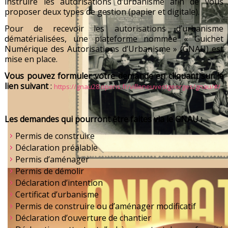
instruire les autorisations d’urbanisme afin de vous
proposer deux types de gestion (papier et digitale).
Pour de recevoir les autorisations d’urbanisme
dématérialisées, une plateforme nommée « Guichet
Numérique des Autorisations d’Urbanisme » (GNAU) est
mise en place.
Vous pouvez formuler votre demande en cliquant sur le
lien suivant
:
https://gnau28.operis.fr/villeneuvestgeorges/gnau/#/
Les demandes qui pourront être faites via le GNAU :
Permis de construire
Déclaration préalable
Permis d’aménager
Permis de démolir
Déclaration d’intention
Certificat d’urbanisme
Permis de construire ou d’aménager modificatif
Déclaration d’ouverture de chantier