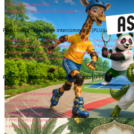
PLU Zonage planche 4
Règlement Villeneuve-Saint-Georges - PLU Zone UB
Plan Local d'Urbanisme intercommunal (PLUi) :
Délibération n 2024-04-02_3535 - Plan Local d'Urbanisme
intercommunal (PLUi) Construction du règlement d'urbanisme
Délibération n 2021-01-26_2217 - Prescription de l'élaboration du
Plan Local d'Urbanisme intercommunal
Plan de prévention du risque inondation (PPRI) :
Carte Aléas PPRI
Carte PPRI réglementaire
PPRI SEINE Aléas
PPRI SEINE Règlement
PPRI SEINE Zonage
PPRI YERRES Règlement
PPRI YERRES Zonage
Dimanche 6 septembre 2026