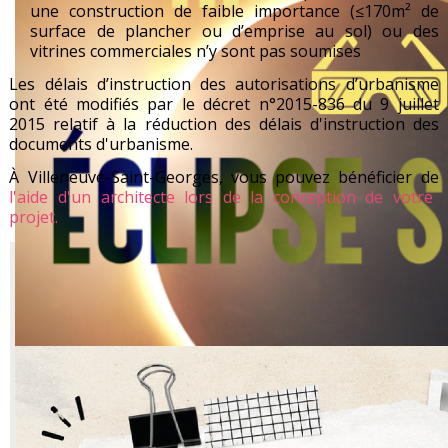
une construction de faible importance (≤170m² de
surface de plancher ou d’emprise au sol) ou des
vitrines commerciales n’y sont pas soumises
Les délais d’instruction des autorisations d’urbanisme
ont été modifiés par le décret n°2015-836 du 9 juillet
2015 relatif à la réduction des délais d'instruction des
documents d'urbanisme.
À Villeneuve-Saint-Georges, vous pouvez bénéficier de
l'aide d'un architecte lors de la conception de votre
projet.
Sanctions
Sont sanctionnés les travaux réalisés sans autorisations
ou non conformes à l’autorisation délivrée. Les travaux ne
peuvent débuter qu’à la notification de l’arrêté de permis
de construire. Quand la commune a connaissance d’une
infraction, elle dresse un procès-verbal et le transmet au
Le 12 août 2026
Procureur de la République qui peut engager des
poursuites pénales à l’encontre du contrevenant.