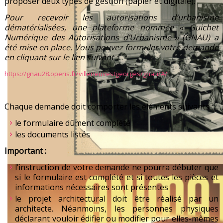
proposer deux types de gestion (papier et digitale).
Pour recevoir les autorisations d’urbanisme
dématérialisées, une plateforme nommée « Guichet
Numérique des Autorisations d’Urbanisme » (GNAU) a
été mise en place. Vous pouvez formuler votre demande
en cliquant sur le lien suivant :
https://gnau28.operis.fr/villeneuvestgeorges/gnau/#/
Chaque demande doit comporter les éléments suivants :
le formulaire dûment complété
les documents listés
Important :
l’instruction de votre demande ne pourra débuter que
si le formulaire est complété et si toutes les pièces et
informations nécessaires sont présentes
le projet architectural doit être réalisé par un
architecte. Néanmoins, les personnes physiques
déclarant vouloir édifier ou modifier pour elles-mêmes