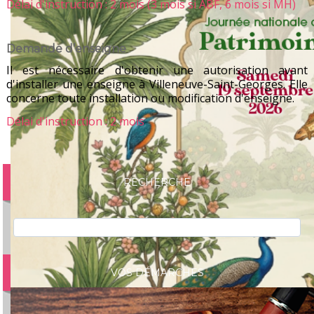
Délai d'instruction : 2 mois (3 mois si ABF, 6 mois si MH)
Demande d’enseigne
Il est nécessaire d'obtenir une autorisation avant
d'installer une enseigne à Villeneuve-Saint-Georges. Elle
concerne toute installation ou modification d'enseigne.
Délai d'instruction : 2 mois
RECHERCHE
VOS DÉMARCHES