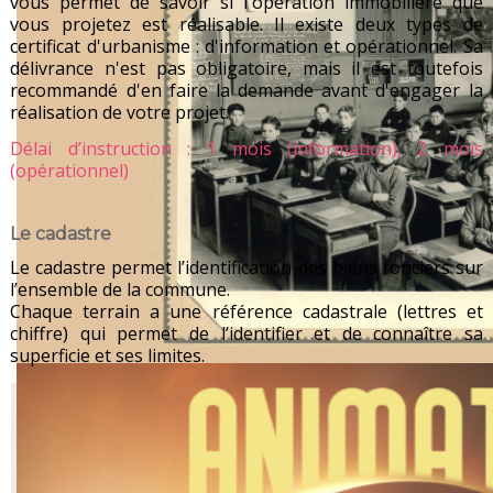
vous permet de savoir si l'opération immobilière que
vous projetez est réalisable. Il existe deux types de
certificat d'urbanisme : d'information et opérationnel. Sa
délivrance n'est pas obligatoire, mais il est toutefois
recommandé d'en faire la demande avant d'engager la
réalisation de votre projet.
Délai d’instruction : 1 mois (information), 2 mois
(opérationnel)
Le cadastre
Le cadastre permet l’identification des biens fonciers sur
l’ensemble de la commune.
Chaque terrain a une référence cadastrale (lettres et
chiffre) qui permet de l’identifier et de connaître sa
superficie et ses limites.
Le service urbanisme ne délivre pas de copie
du plan cadastral
Pour cela, vous pouvez vous adresser au