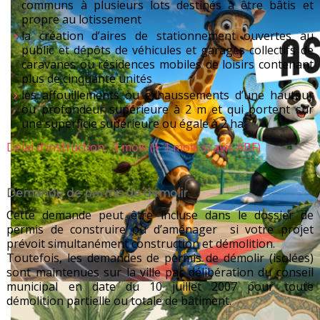
communs à plusieurs lots destinés à être bâtis et
propre au lotissement
la création d’aires de stationnement ouvertes au
public et dépôts de véhicules et garages collectifs de
caravanes ou résidences mobiles de loisirs contenant
plus de cinquante unités
les affouillements ou exhaussements d’une hauteur
ou profondeur supérieure à 2 m et qui portent sur
une superficie supérieure ou égale à 2 ha
Délai d'instruction : 3 mois (+ 1 mois si avis ABF)
Demande de permis de démolir
Cette demande peut être incluse dans le dossier de
permis de construire ou d’aménager si votre projet
prévoit simultanément construction et démolition.
Toutefois, les demandes de permis de démolir (isolées)
sont maintenues sur la ville par délibération du conseil
municipal en date du 10 juillet 2007 pour toute
démolition partielle ou totale de bâtiment.
Dimanche 6 septembre 2026