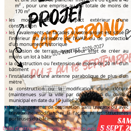
m² , pour une emprise au sol totale de moins de
170 m²
les modifications de l’aspect extérieur d’une
construction
les ravalements de façades si votre projet est situé à
l’intérieur du périmètre de l’AVAP ou de protection
d’un monument historique
la division de terrain ayant pour effet de créer au
moins un lot à bâtir
la construction ou l’extension de moins de 20 m² d’un
bâtiment
l’installation d’une antenne parabolique de plus d’un
mètre
la construction ou la modification d’une clôture
(maintenues sur la ville par délibération du conseil
municipal en date du 10 juillet 2007)
les changements de destination sans travaux ou avec
travaux ne modifiant ni la façade ni les structures
porteuses du bâtiment
Délai d’instruction : 1 mois (+ 1 mois si avis de l’ABF)