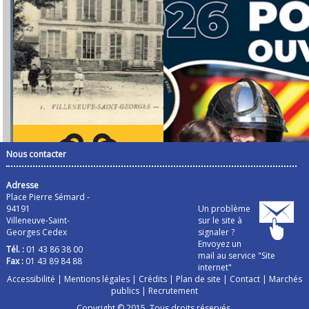
Nous contacter
Adresse
Place Pierre Sémard -
94191
Un problème
Villeneuve-Saint-
sur le site à
Georges Cedex
signaler ?
Envoyez un
Tél. :
01 43 86 38 00
mail au service "Site
Fax :
01 43 89 84 88
internet"
Accessibilité
|
Mentions légales
|
Crédits
|
Plan de site
|
Contact
|
Marchés
publics
|
Recrutement
Copyright © 2015. Tous droits réservés.