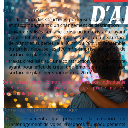
Demande de permis de construire
modification des structures porteuses ou de la façade
et s’accompagnant d’un changement de destination
travaux réalisés sur une construction existante ayant
pour effet de créer une emprise au sol ou une surface
de plancher supérieure à 40 m² ou 20m² si l’ensemble
du projet dépasse les 170 m² d’emprise au sol ou de
surface de plancher
travaux réalisés sur une construction neuve existante
ayant pour effet de créer une emprise au sol ou une
surface de plancher supérieure à 20 m²
Délai d'instruction : 2 mois pour une maison individuelle
et 3 mois pour les travaux autres qu’une maison
individuelle (+ 1 mois si avis de l’ABF)
Demande de permis d’aménager
les lotissements qui prévoient la création ou
l’aménagement de voies, d’espaces ou d’équipements