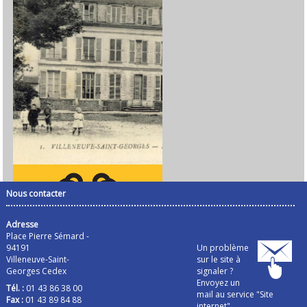
Nous contacter
Adresse
Place Pierre Sémard -
94191
Un problème
Villeneuve-Saint-
sur le site à
Georges Cedex
signaler ?
Envoyez un
Tél. :
01 43 86 38 00
mail au service "Site
Fax :
01 43 89 84 88
internet"