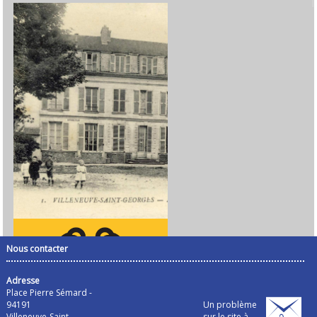
Nous contacter
Adresse
Place Pierre Sémard -
94191
Un problème
Villeneuve-Saint-
sur le site à