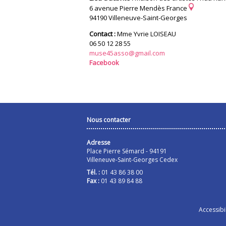
6 avenue Pierre Mendès France
94190 Villeneuve-Saint-Georges
Contact :
Mme Yvrie LOISEAU
06 50 12 28 55
muse45asso@gmail.com
Facebook
Nous contacter
Adresse
Place Pierre Sémard - 94191
Villeneuve-Saint-Georges Cedex
Tél. :
01 43 86 38 00
Fax :
01 43 89 84 88
Accessibil