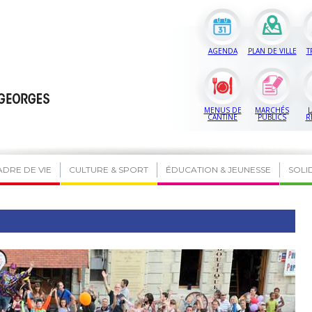
AGENDA
PLAN DE VILLE
T
MENUS DE
MARCHÉS
L
CANTINE
PUBLICS
R
ADRE DE VIE
CULTURE & SPORT
ÉDUCATION & JEUNESSE
SOLI