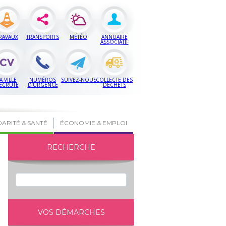
RAVAUX
TRANSPORTS
MÉTÉO
ANNUAIRE
ASSOCIATIF
A VILLE
NUMÉROS
SUIVEZ-NOUS
COLLECTE DES
ECRUTE
D’URGENCE
DÉCHETS
DARITÉ & SANTÉ
ÉCONOMIE & EMPLOI
RECHERCHE
VOS DÉMARCHES