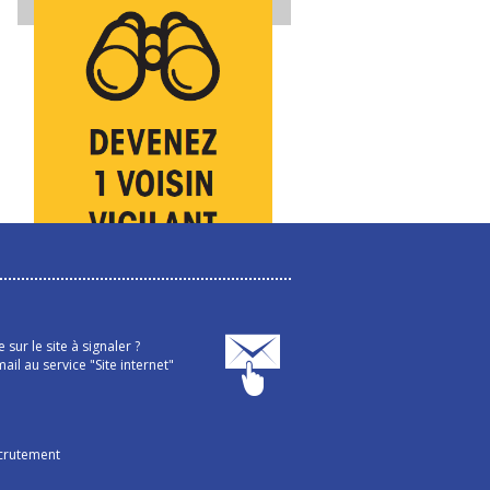
sur le site à signaler ?
ail au service "Site internet"
crutement