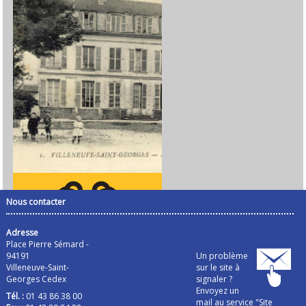
Nous contacter
Adresse
Place Pierre Sémard -
94191
Un problème
Villeneuve-Saint-
sur le site à
Georges Cedex
signaler ?
Envoyez un
Tél. :
01 43 86 38 00
mail au service "Site