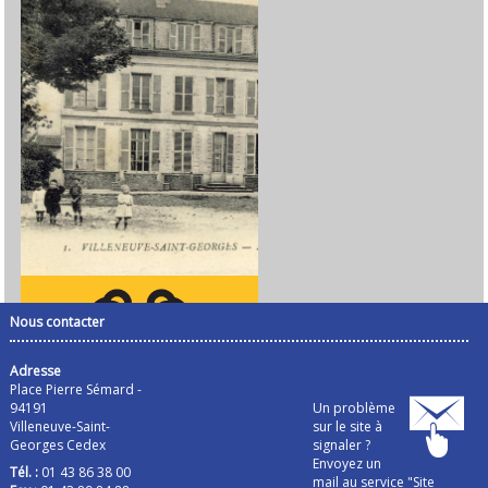
Nous contacter
Adresse
Place Pierre Sémard -
94191
Un problème
Villeneuve-Saint-
sur le site à
Georges Cedex
signaler ?
Envoyez un
Tél. :
01 43 86 38 00
mail au service "Site