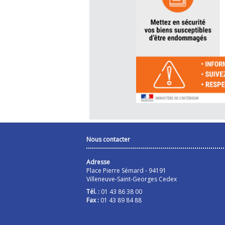
Nous contacter
Adresse
Place Pierre Sémard - 94191
Villeneuve-Saint-Georges Cedex
Tél. :
01 43 86 38 00
Fax :
01 43 89 84 88