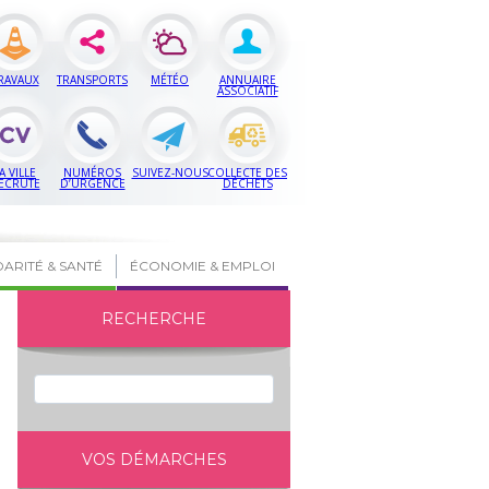
RAVAUX
TRANSPORTS
MÉTÉO
ANNUAIRE
ASSOCIATIF
A VILLE
NUMÉROS
SUIVEZ-NOUS
COLLECTE DES
ECRUTE
D’URGENCE
DÉCHETS
DARITÉ & SANTÉ
ÉCONOMIE & EMPLOI
RECHERCHE
VOS DÉMARCHES