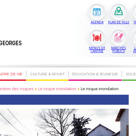
AGENDA
PLAN DE VILLE
T
MENUS DE
MARCHÉS
L
CANTINE
PUBLICS
R
ADRE DE VIE
CULTURE & SPORT
ÉDUCATION & JEUNESSE
SOLI
ention des risques
Le risque inondation
Le risque inondation