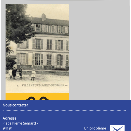
Nous contacter
Adresse
Place Pierre Sémard -
94191
Un problème