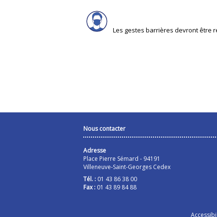
Les gestes barrières devront être 
Nous contacter
Adresse
Place Pierre Sémard - 94191
Villeneuve-Saint-Georges Cedex
Tél. :
01 43 86 38 00
Fax :
01 43 89 84 88
Accessibil