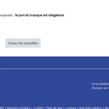
respectés :
le port du masque est obligatoire
.
Toutes les actualités
Un problème 
Envoyez un m
ité
|
Mentions légales
|
Crédits
|
Plan de site
|
Contact
|
Marchés publics
|
Re