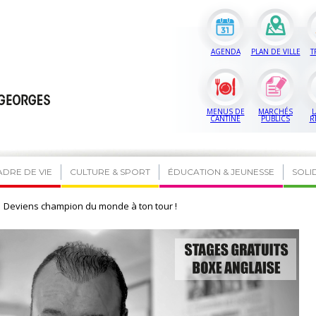
AGENDA
PLAN DE VILLE
T
MENUS DE
MARCHÉS
L
CANTINE
PUBLICS
R
ADRE DE VIE
CULTURE & SPORT
ÉDUCATION & JEUNESSE
SOLI
Deviens champion du monde à ton tour !