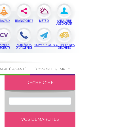
RAVAUX
TRANSPORTS
MÉTÉO
ANNUAIRE
ASSOCIATIF
A VILLE
NUMÉROS
SUIVEZ-NOUS
COLLECTE DES
ECRUTE
D’URGENCE
DÉCHETS
DARITÉ & SANTÉ
ÉCONOMIE & EMPLOI
RECHERCHE
VOS DÉMARCHES