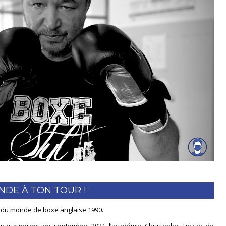
DE À TON TOUR !
 du monde de boxe anglaise 1990.
inaugureront en septembre 2021 l’académie Christophe Tiozzo de