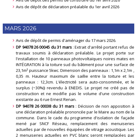
Avis de dépôt des permis de construire du 1er avril 2026
Avis de dépôt de déclaration préalable du 1er avril 2026
MARS 2026
Avis de dépôt de permis d'aménager du 17 mars 2026.
DP 94078 26 00045 du 31 mars
: Extrait d'arrêté portant refus de
travaux soumis à déclaration préalable. Le projet porte sur
l'installation de 10 panneaux photovoltaïques noires mates en
INTÉGRATION à la toiture sud du bâtiment pour une surface de
23,1m² puissance 5kwc. Dimension des panneaux : 1,1m x 2,1m ,
0,35 m. Hauteur maximum de saillie entre la toiture et les
panneaux : 12,3cm. L'électricité sera auto-consommée, et le
surplus (~30%)) revendu à ENEDIS. Le projet ne créé pas de
construction et ne modifie pas le volume d'une construction
existante au 6 rue Ernest Renan
.
DP 94078 26 00038 du 31 mars
: Décision de non apposition à
une déclaration préalable prononcée par le Maire au nom de la
commune. Dans le cade du programme d'isolation de façade
mené par SNCF Réseau, remplacement des menuiseries
actuelles par de nouvelles équipées de vitrage acoustique. Les
2 menuiseries actuelles en PVC blanc seront remplacées par