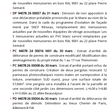
de nouvelles menuiseries en bois RAL 9001 au 22 place Pierre
Semard
.
DP 94078 26 00037 du 31 mars
: Décision de non apposition à
une déclaration préalable prononcée par le Maire au nom de la
commune. Dans le cade du programme d'isolation de façade
mené par SNCF Réseau, remplacement des menuiseries
actuelles par de nouvelles équipées de vitrage acoustique. Les
5 menuiseries actuelles en PVC blanc seront remplacées par
de nouvelles menuiseries en bois RAL 9001 au 22 place Pierre
Semard
.
PC 94078 24 00016 M01 du 30 mars
: Extrait d'arrêté de
délivrance de permis de construire modificatif. Modification des
aménagements du projet initial du 1 au 17 rue Thimonnier
.
PC 94078 26 00008 du 30 mars
: Extrait d'arrêté portant refus de
permis de construire. Création de deux pergolas recevant 12
panneaux photovoltaïques noires mates en surimposition à la
toiture, orientation SUD ouest, pour une surface totale de
57,60m². Une pergola sera installée à l'avant de la parcelle et
une seconde côté jardin. Les dimensions seront : L=6.00 x l=4.80
x H=3.00m au 22 allée Beauséjour
.
PD 94078 26 00004 du 30 mars
: Extrait d'arrêté de délivrance de
permis de démolir. Démolition au Vieux Chemin de Paris,
Bâtiment B158.