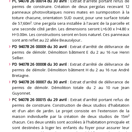
PC 94078 26 00014 du 30 avril
: Extrait d'arrêté portant refus de
permis de construire. Création de deux pergolas recevant 12
panneaux photovoltaïques noires mates en surimposition à la
toiture chacune, orientation SUD ouest, pour une surface totale
de 57,60m². Une pergola sera installée à l'avant de la parcelle et
une seconde côté jardin. Les dimensions seront L=6.00 x l=4.80 x
H=3.00m. Les constructions seront en bois naturel. Ces panneaux
sont anti reflet au 22 allée Beauséjour.
.
PD 94078 26 00009 du 30 avril
: Extrait d'arrêté de délivrance de
permis de démolir. Démolition bâtiment E du 2 au 16 rue Henri
Sellier
.
PD 94078 26 00008 du 30 avril
: Extrait d'arrêté de délivrance de
permis de démolir. Démolition bâtiment H du 2 au 16 rue André
Bretagne
.
PD 94078 26 00007 du 30 avril
: Extrait d'arrêté de délivrance de
permis de démolir. Démolition totale du 2 au 10 rue Jean
Guyonnet
.
PC 94078 26 00015 du 29 avril
: Extrait d'arrêté portant refus de
permis de construire. Construction de deux studios d'habitation
et d'un abri de jardin. Le projet consiste en l'extension de la
maison individuelle par la création de deux studios de 15m²
chacun. Ces deux unités sont accolées à l'habitation principale et
sont destinées à loger les enfants du foyer pour assurer leur