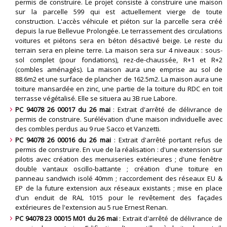
permis de construire. Le projet consiste à construire une maison
sur la parcelle 599 qui est actuellement vierge de toute
construction. L'accès véhicule et piéton sur la parcelle sera créé
depuis la rue Bellevue Prolongée. Le terrassement des circulations
voitures et piétons sera en béton désactivé beige. Le reste du
terrain sera en pleine terre. La maison sera sur 4 niveaux : sous-
sol complet (pour fondations), rez-de-chaussée, R+1 et R+2
(combles aménagés). La maison aura une emprise au sol de
88.6m2 et une surface de plancher de 162.5m2. La maison aura une
toiture mansardée en zinc, une partie de la toiture du RDC en toit
terrasse végétalisé. Elle se situera au 3B rue Labore
.
PC 94078 26 00017 du 26 mai
: Extrait d'arrêté de délivrance de
permis de construire. Surélévation d'une maison individuelle avec
des combles perdus au 9 rue Sacco et Vanzetti
.
PC 94078 26 00016 du 26 mai
: Extrait d'arrêté portant refus de
permis de construire. En vue de la réalisation : d'une extension sur
pilotis avec création des menuiseries extérieures ; d'une fenêtre
double vantaux oscillo-battante ; création d'une toiture en
panneau sandwich isolé 40mm ; raccordement des réseaux EU &
EP de la future extension aux réseaux existants ; mise en place
d'un enduit de RAL 1015 pour le revêtement des façades
extérieures de l'extension au 5 rue Ernest Renan
.
PC 94078 23 00015 M01 du 26 mai
: Extrait d'arrêté de délivrance de