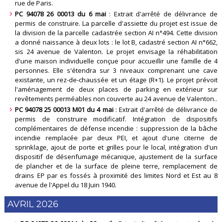
rue de Paris
.
PC 94078 26 00013 du 6 mai
: Extrait d'arrêté de délivrance de
permis de construire. La parcelle d'assiette du projet est issue de
la division de la parcelle cadastrée section AI n°494. Cette division
a donné naissance à deux lots : le lot B, cadastré section AI n°662,
sis 24 avenue de Valenton. Le projet envisage la réhabilitation
d'une maison individuelle conçue pour accueillir une famille de 4
personnes. Elle s'étendra sur 3 niveaux comprenant une cave
existante, un rez-de-chaussée et un étage (R+1). Le projet prévoit
l'aménagement de deux places de parking en extérieur sur
revêtements perméables non couverte au 24 avenue de Valenton.
.
PC 94078 25 00013 M01 du 4 mai
: Extrait d'arrêté de délivrance de
permis de construire modificatif. Intégration de dispositifs
complémentaires de défense incendie : suppression de la bâche
incendie remplacée par deux PEI, et ajout d'une citerne de
sprinklage, ajout de porte et grilles pour le local, intégration d'un
dispositif de désenfumage mécanique, ajustement de la surface
de plancher et de la surface de pleine terre, remplacement de
drains EP par es fossés à proximité des limites Nord et Est au 8
avenue de l'Appel du 18 Juin 1940
.
AVRIL 2026