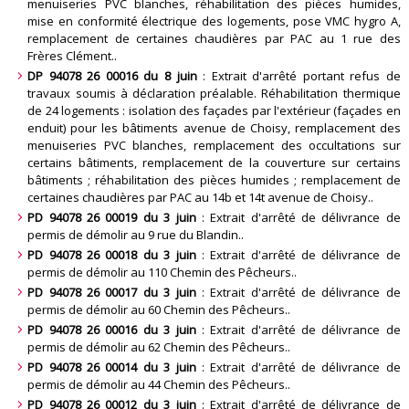
menuiseries PVC blanches, réhabilitation des pièces humides,
mise en conformité électrique des logements, pose VMC hygro A,
remplacement de certaines chaudières par PAC au 1 rue des
Frères Clément.
.
DP 94078 26 00016 du 8 juin
: Extrait d'arrêté portant refus de
travaux soumis à déclaration préalable. Réhabilitation thermique
de 24 logements : isolation des façades par l'extérieur (façades en
enduit) pour les bâtiments avenue de Choisy, remplacement des
menuiseries PVC blanches, remplacement des occultations sur
certains bâtiments, remplacement de la couverture sur certains
bâtiments ; réhabilitation des pièces humides ; remplacement de
certaines chaudières par PAC au 14b et 14t avenue de Choisy.
.
PD 94078 26 00019 du 3 juin
: Extrait d'arrêté de délivrance de
permis de démolir au 9 rue du Blandin.
.
PD 94078 26 00018 du 3 juin
: Extrait d'arrêté de délivrance de
permis de démolir au 110 Chemin des Pêcheurs.
.
PD 94078 26 00017 du 3 juin
: Extrait d'arrêté de délivrance de
permis de démolir au 60 Chemin des Pêcheurs.
.
PD 94078 26 00016 du 3 juin
: Extrait d'arrêté de délivrance de
permis de démolir au 62 Chemin des Pêcheurs.
.
PD 94078 26 00014 du 3 juin
: Extrait d'arrêté de délivrance de
permis de démolir au 44 Chemin des Pêcheurs.
.
PD 94078 26 00012 du 3 juin
: Extrait d'arrêté de délivrance de