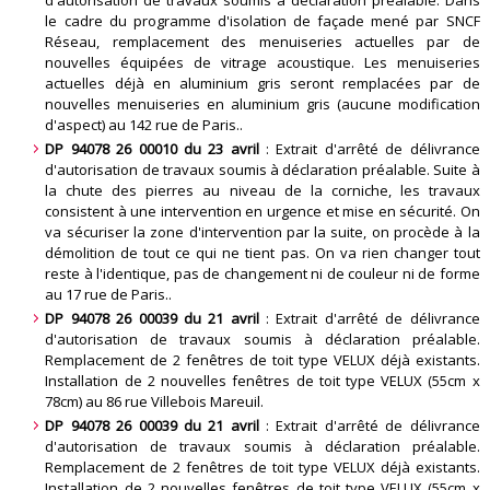
d'autorisation de travaux soumis à déclaration préalable. Dans
le cadre du programme d'isolation de façade mené par SNCF
Réseau, remplacement des menuiseries actuelles par de
nouvelles équipées de vitrage acoustique. Les menuiseries
actuelles déjà en aluminium gris seront remplacées par de
nouvelles menuiseries en aluminium gris (aucune modification
d'aspect) au 142 rue de Paris.
.
DP 94078 26 00010 du 23 avril
: Extrait d'arrêté de délivrance
d'autorisation de travaux soumis à déclaration préalable. Suite à
la chute des pierres au niveau de la corniche, les travaux
consistent à une intervention en urgence et mise en sécurité. On
va sécuriser la zone d'intervention par la suite, on procède à la
démolition de tout ce qui ne tient pas. On va rien changer tout
reste à l'identique, pas de changement ni de couleur ni de forme
au 17 rue de Paris.
.
DP 94078 26 00039 du 21 avril
: Extrait d'arrêté de délivrance
d'autorisation de travaux soumis à déclaration préalable.
Remplacement de 2 fenêtres de toit type VELUX déjà existants.
Installation de 2 nouvelles fenêtres de toit type VELUX (55cm x
78cm) au 86 rue Villebois Mareuil
.
DP 94078 26 00039 du 21 avril
: Extrait d'arrêté de délivrance
d'autorisation de travaux soumis à déclaration préalable.
Remplacement de 2 fenêtres de toit type VELUX déjà existants.
Installation de 2 nouvelles fenêtres de toit type VELUX (55cm x