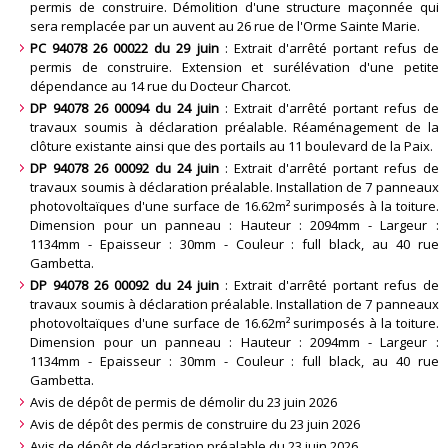
permis de construire. Démolition d'une structure maçonnée qui
sera remplacée par un auvent au 26 rue de l'Orme Sainte Marie
.
PC 94078 26 00022 du 29 juin
: Extrait d'arrêté portant refus de
permis de construire. Extension et surélévation d'une petite
dépendance au 14 rue du Docteur Charcot
.
DP 94078 26 00094 du 24 juin
: Extrait d'arrêté portant refus de
travaux soumis à déclaration préalable. Réaménagement de la
clôture existante ainsi que des portails au 11 boulevard de la Paix
.
DP 94078 26 00092 du 24 juin
: Extrait d'arrêté portant refus de
travaux soumis à déclaration préalable. Installation de 7 panneaux
photovoltaïques d'une surface de 16.62m² surimposés à la toiture.
Dimension pour un panneau : Hauteur : 2094mm - Largeur :
1134mm - Epaisseur : 30mm - Couleur : full black, au 40 rue
Gambetta
.
DP 94078 26 00092 du 24 juin
: Extrait d'arrêté portant refus de
travaux soumis à déclaration préalable. Installation de 7 panneaux
photovoltaïques d'une surface de 16.62m² surimposés à la toiture.
Dimension pour un panneau : Hauteur : 2094mm - Largeur :
1134mm - Epaisseur : 30mm - Couleur : full black, au 40 rue
Gambetta
.
Avis de dépôt de permis de démolir du 23 juin 2026
Avis de dépôt des permis de construire du 23 juin 2026
Avis de dépôt de déclaration préalable du 23 juin 2026