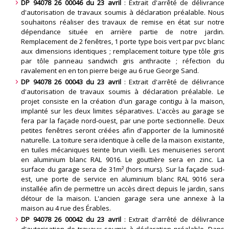
DP 94078 26 00046 du 23 avril
: Extrait d'arrêté de délivrance
d'autorisation de travaux soumis à déclaration préalable. Nous
souhaitons réaliser des travaux de remise en état sur notre
dépendance située en arrière partie de notre jardin.
Remplacement de 2 fenêtres, 1 porte type bois vert par pvc blanc
aux dimensions identiques ; remplacement toiture type tôle gris
par tôle panneau sandwich gris anthracite ; réfection du
ravalement en en ton pierre beige au 6 rue George Sand
.
DP 94078 26 00043 du 23 avril
: Extrait d'arrêté de délivrance
d'autorisation de travaux soumis à déclaration préalable. Le
projet consiste en la création d'un garage contigu à la maison,
implanté sur les deux limites séparatives. L'accès au garage se
fera par la façade nord-ouest, par une porte sectionnelle. Deux
petites fenêtres seront créées afin d'apporter de la luminosité
naturelle. La toiture sera identique à celle de la maison existante,
en tuiles mécaniques teinte brun vieilli. Les menuiseries seront
en aluminium blanc RAL 9016. Le gouttière sera en zinc. La
surface du garage sera de 31m² (hors murs). Sur la façade sud-
est, une porte de service en aluminium blanc RAL 9016 sera
installée afin de permettre un accès direct depuis le jardin, sans
détour de la maison. L'ancien garage sera une annexe à la
maison au 4 rue des Érables
.
DP 94078 26 00042 du 23 avril
: Extrait d'arrêté de délivrance