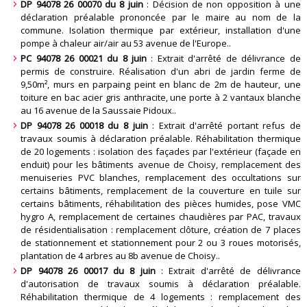
DP 94078 26 00070 du 8 juin
: Décision de non opposition à une
déclaration préalable prononcée par le maire au nom de la
commune. Isolation thermique par extérieur, installation d'une
pompe à chaleur air/air au 53 avenue de l'Europe.
.
PC 94078 26 00021 du 8 juin
: Extrait d'arrêté de délivrance de
permis de construire. Réalisation d'un abri de jardin ferme de
9,50m², murs en parpaing peint en blanc de 2m de hauteur, une
toiture en bac acier gris anthracite, une porte à 2 vantaux blanche
au 16 avenue de la Saussaie Pidoux.
.
DP 94078 26 00018 du 8 juin
: Extrait d'arrêté portant refus de
travaux soumis à déclaration préalable. Réhabilitation thermique
de 20 logements : isolation des façades par l'extérieur (façade en
enduit) pour les bâtiments avenue de Choisy, remplacement des
menuiseries PVC blanches, remplacement des occultations sur
certains bâtiments, remplacement de la couverture en tuile sur
certains bâtiments, réhabilitation des pièces humides, pose VMC
hygro A, remplacement de certaines chaudières par PAC, travaux
de résidentialisation : remplacement clôture, création de 7 places
de stationnement et stationnement pour 2 ou 3 roues motorisés,
plantation de 4 arbres au 8b avenue de Choisy.
.
DP 94078 26 00017 du 8 juin
: Extrait d'arrêté de délivrance
d'autorisation de travaux soumis à déclaration préalable.
Réhabilitation thermique de 4 logements : remplacement des