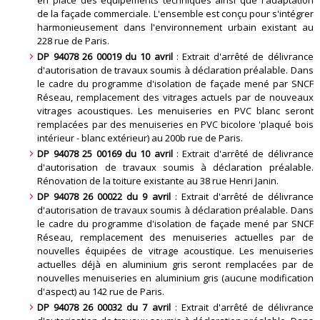
en place des équipements techniques ainsi que l'adaptation
de la façade commerciale. L'ensemble est conçu pour s'intégrer
harmonieusement dans l'environnement urbain existant au
228 rue de Paris
.
DP 94078 26 00019 du 10 avril
: Extrait d'arrêté de délivrance
d'autorisation de travaux soumis à déclaration préalable. Dans
le cadre du programme d'isolation de façade mené par SNCF
Réseau, remplacement des vitrages actuels par de nouveaux
vitrages acoustiques. Les menuiseries en PVC blanc seront
remplacées par des menuiseries en PVC bicolore 'plaqué bois
intérieur - blanc extérieur) au 200b rue de Paris
.
DP 94078 25 00169 du 10 avril
: Extrait d'arrêté de délivrance
d'autorisation de travaux soumis à déclaration préalable.
Rénovation de la toiture existante au 38 rue Henri Janin
.
DP 94078 26 00022 du 9 avril
: Extrait d'arrêté de délivrance
d'autorisation de travaux soumis à déclaration préalable. Dans
le cadre du programme d'isolation de façade mené par SNCF
Réseau, remplacement des menuiseries actuelles par de
nouvelles équipées de vitrage acoustique. Les menuiseries
actuelles déjà en aluminium gris seront remplacées par de
nouvelles menuiseries en aluminium gris (aucune modification
d'aspect) au 142 rue de Paris
.
DP 94078 26 00032 du 7 avril
: Extrait d'arrêté de délivrance