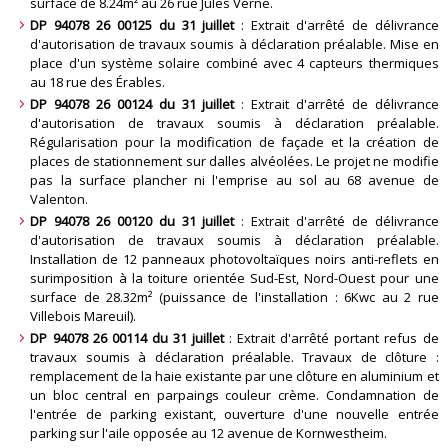
surface de 8.24m² au 26 rue Jules Verne
.
DP 94078 26 00125 du 31 juillet
: Extrait d'arrêté de délivrance
d'autorisation de travaux soumis à déclaration préalable. Mise en
place d'un système solaire combiné avec 4 capteurs thermiques
au 18 rue des Érables
.
DP 94078 26 00124 du 31 juillet
: Extrait d'arrêté de délivrance
d'autorisation de travaux soumis à déclaration préalable.
Régularisation pour la modification de façade et la création de
places de stationnement sur dalles alvéolées. Le projet ne modifie
pas la surface plancher ni l'emprise au sol au 68 avenue de
Valenton
.
DP 94078 26 00120 du 31 juillet
: Extrait d'arrêté de délivrance
d'autorisation de travaux soumis à déclaration préalable.
Installation de 12 panneaux photovoltaïques noirs anti-reflets en
surimposition à la toiture orientée Sud-Est, Nord-Ouest pour une
surface de 28.32m² (puissance de l'installation : 6Kwc au 2 rue
Villebois Mareuil)
.
DP 94078 26 00114 du 31 juillet
: Extrait d'arrêté portant refus de
travaux soumis à déclaration préalable. Travaux de clôture :
remplacement de la haie existante par une clôture en aluminium et
un bloc central en parpaings couleur crème. Condamnation de
l'entrée de parking existant, ouverture d'une nouvelle entrée
parking sur l'aile opposée au 12 avenue de Kornwestheim
.