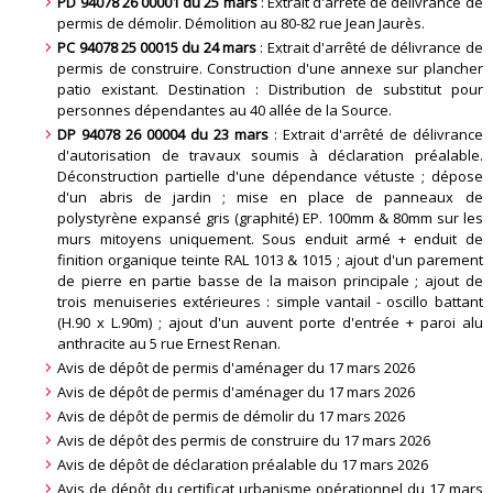
PD 94078 26 00001 du 25 mars
: Extrait d'arrêté de délivrance de
permis de démolir. Démolition au 80-82 rue Jean Jaurès.
PC 94078 25 00015 du 24 mars
: Extrait d'arrêté de délivrance de
permis de construire. Construction d'une annexe sur plancher
patio existant. Destination : Distribution de substitut pour
personnes dépendantes au 40 allée de la Source.
DP 94078 26 00004 du 23 mars
: Extrait d'arrêté de délivrance
d'autorisation de travaux soumis à déclaration préalable.
Déconstruction partielle d'une dépendance vétuste ; dépose
d'un abris de jardin ; mise en place de panneaux de
polystyrène expansé gris (graphité) EP. 100mm & 80mm sur les
murs mitoyens uniquement. Sous enduit armé + enduit de
finition organique teinte RAL 1013 & 1015 ; ajout d'un parement
de pierre en partie basse de la maison principale ; ajout de
trois menuiseries extérieures : simple vantail - oscillo battant
(H.90 x L.90m) ; ajout d'un auvent porte d'entrée + paroi alu
anthracite au 5 rue Ernest Renan.
Avis de dépôt de permis d'aménager du 17 mars 2026
Avis de dépôt de permis d'aménager du 17 mars 2026
Avis de dépôt de permis de démolir du 17 mars 2026
Avis de dépôt des permis de construire du 17 mars 2026
Avis de dépôt de déclaration préalable du 17 mars 2026
Avis de dépôt du certificat urbanisme opérationnel du 17 mars