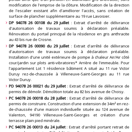
modification de l'emprise de la clôture. Modification de la direction
de l'escalier existant afin d'améliorer l'accès, sans création de
surface de plancher supplémentaire au 19 rue Lavoisier
.
DP 94078 26 00108 du 29 juillet
: Extrait d'arrêté de délivrance
d'autorisation de travaux soumis à déclaration préalable.
Rénovation du portail principal de la résidence en gris anthracite
au 43 bis rue de Crosne
.
DP 94078 26 00090 du 29 juillet
: Extrait d'arrêté de délivrance
d'autorisation de travaux soumis à déclaration préalable.
Installation d'une unité extérieure de pompe à chaleur Air/Air côté
cour/jardin sur plots anti-vibratoires* Arrière de l'immeuble. Pour
l'appartement Lot 1 résidence bâtiment A situé au 11 rue Victor
Duruy rez-de-chaussée à Villeneuve-Saint-Georges au 11 rue
Victor Duruy
.
PD 94078 26 00021 du 29 juillet
: Extrait d'arrêté de délivrance de
permis de démolir. Démolition totale au 82 bis avenue de Choisy
.
PC 94078 26 00018 du 28 juillet
: Extrait d'arrêté de délivrance de
permis de construire. Construction d'une extension de 34m² en rez-
de-chaussée d'une maison individuelle située au 124 avenue de
Valenton, 94190 Villeneuve-Saint-Georges et création d'une
terrasse plain pied minérale
.
PC 94078 26 00013 du 24 juillet
: Extrait d'arrêté portant retrait de