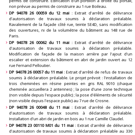
permis de construire. Edification d'un portillon à droite du portail,
non prévue au permis de construire au 1 rue Boileau
.
DP 94078 26 00059 du 12 mai
: Extrait d'arrêté de délivrance
d'autorisation de travaux soumis à déclaration préalable.
Ravalement de la façade côté rue, teinte SE4D, sans modification
des ouvertures, ni de la volumétrie du bâtiment au 148 rue de
Paris
.
DP 94078 26 00062 du 11 mai
: Extrait d'arrêté de délivrance
d'autorisation de travaux soumis à déclaration préalable.
Modification de façade de la maison arrière par l'ajout d'un
escalier et extension du bâtiment en abri de jardin ouvert au 12
rue Fernand Pelloutier
.
DP 94078 26 00057 du 11 mai
: Extrait d'arrêté de refus de travaux
soumis à déclaration préalable. Le projet prévoit : l'installation de
trois cheminées en résine peintes en gris RAL 9010 (chaque
cheminée accueillera 2 antennes) ; la pose d'une zone technique
(non visible depuis l'espace public) ; la pose d'éléments de sécurité
(non visible depuis l'espace public) au 7 rue de Crosne
.
DP 94078 26 00048 du 11 mai
: Extrait d'arrêté de délivrance
d'autorisation de travaux soumis à déclaration préalable.
Installation d'un abri de jardin en bois au 1 rue Camille Claudel
.
DP 94078 23 00110 M01 du 11 mai
: Extrait d'arrêté de délivrance
d'autorisation de travaux soumis à déclaration préalable au 330