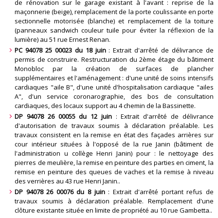
de rénovation sur le garage existant à l'avant : reprise de la
maçonnerie (beige), remplacement de la porte coulissante en porte
sectionnelle motorisée (blanche) et remplacement de la toiture
(panneaux sandwich couleur tuile pour éviter la réflexion de la
lumière) au 51 rue Ernest Renan
.
PC 94078 25 00023 du 18 juin
: Extrait d'arrêté de délivrance de
permis de construire. Restructuration du 2ème étage du bâtiment
Monobloc par la création de surfaces de plancher
supplémentaires et l'aménagement : d'une unité de soins intensifs
cardiaques "aile B", d'une unité d'hospitalisation cardiaque "ailes
A", d'un service coronarographie, des bos de consultation
cardiaques, des locaux support au 4 chemin de la Bassinette
.
DP 94078 26 00055 du 12 juin
: Extrait d'arrêté de délivrance
d'autorisation de travaux soumis à déclaration préalable. Les
travaux consistent en la remise en état des façades arrières sur
cour intérieur situées à l'opposé de la rue Janin (bâtiment de
l'administration u collège Henri Janin) pour : le nettoyage des
pierres de meulière, la remise en peinture des parties en ciment, la
remise en peinture des queues de vaches et la remise à niveau
des verrières au 43 rue Henri Janin.
.
DP 94078 26 00076 du 8 juin
: Extrait d'arrêté portant refus de
travaux soumis à déclaration préalable. Remplacement d'une
clôture existante située en limite de propriété au 10 rue Gambetta.
.