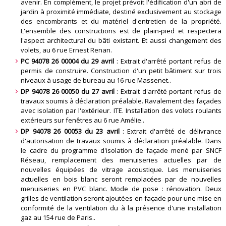
avenir. En complément, le projet prévoit l'édification d'un abri de
jardin à proximité immédiate, destiné exclusivement au stockage
des encombrants et du matériel d'entretien de la propriété.
L'ensemble des constructions est de plain-pied et respectera
l'aspect architectural du bâti existant. Et aussi changement des
volets, au 6 rue Ernest Renan
.
PC 94078 26 00004 du 29 avril
: Extrait d'arrêté portant refus de
permis de construire. Construction d'un petit bâtiment sur trois
niveaux à usage de bureau au 16 rue Massenet.
.
DP 94078 26 00050 du 27 avril
: Extrait d'arrêté portant refus de
travaux soumis à déclaration préalable. Ravalement des façades
avec isolation par l'extérieur. ITE. Installation des volets roulants
extérieurs sur fenêtres au 6 rue Amélie.
.
DP 94078 26 00053 du 23 avril
: Extrait d'arrêté de délivrance
d'autorisation de travaux soumis à déclaration préalable. Dans
le cadre du programme d'isolation de façade mené par SNCF
Réseau, remplacement des menuiseries actuelles par de
nouvelles équipées de vitrage acoustique. Les menuiseries
actuelles en bois blanc seront remplacées par de nouvelles
menuiseries en PVC blanc. Mode de pose : rénovation. Deux
grilles de ventilation seront ajoutées en façade pour une mise en
conformité de la ventilation du à la présence d'une installation
gaz au 154 rue de Paris.
.