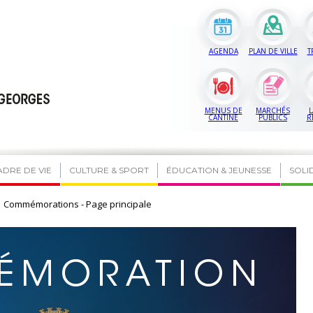
AGENDA
PLAN DE VILLE
T
MENUS DE
MARCHÉS
L
CANTINE
PUBLICS
R
ADRE DE VIE
CULTURE & SPORT
ÉDUCATION & JEUNESSE
SOLI
Commémorations - Page principale