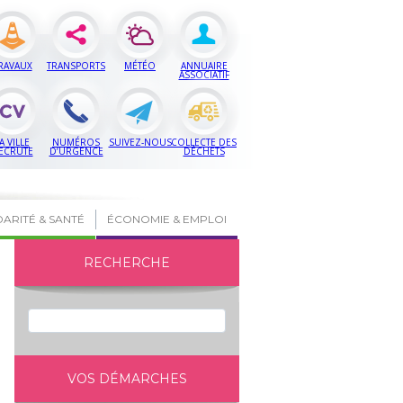
RAVAUX
TRANSPORTS
MÉTÉO
ANNUAIRE
ASSOCIATIF
A VILLE
NUMÉROS
SUIVEZ-NOUS
COLLECTE DES
ECRUTE
D’URGENCE
DÉCHETS
DARITÉ & SANTÉ
ÉCONOMIE & EMPLOI
RECHERCHE
VOS DÉMARCHES