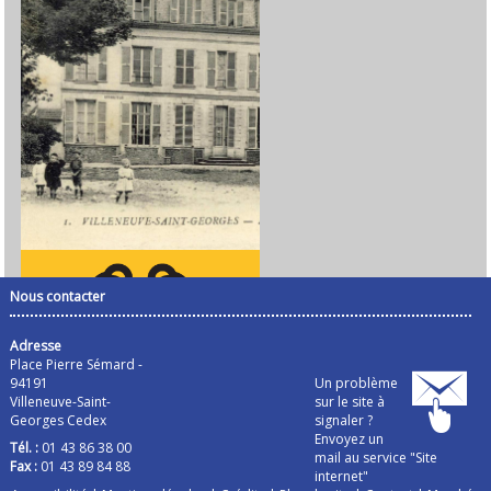
Nous contacter
Adresse
Place Pierre Sémard -
94191
Un problème
Villeneuve-Saint-
sur le site à
Georges Cedex
signaler ?
Envoyez un
Tél. :
01 43 86 38 00
mail au service "Site
Fax :
01 43 89 84 88
internet"