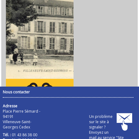
Nous contacter
Adresse
Place Pierre Sémard -
94191
Un problème
Villeneuve-Saint-
sur le site à
Georges Cedex
signaler ?
Envoyez un
Tél. :
01 43 86 38 00
mail au service "Site