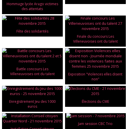
Hommage lycée Arago victimes
des attentats
Fête des solidarités
Finale du concours Les
Villeneuvoises ont du talent
Battle concours Les
Villeneuvoises ont du talent
Exposition "Violences elles disent
non"
Enregistrement Jeu des 1000
Élections du CME
euros
Jam session CBC Trio
Installation Conseil citoyen