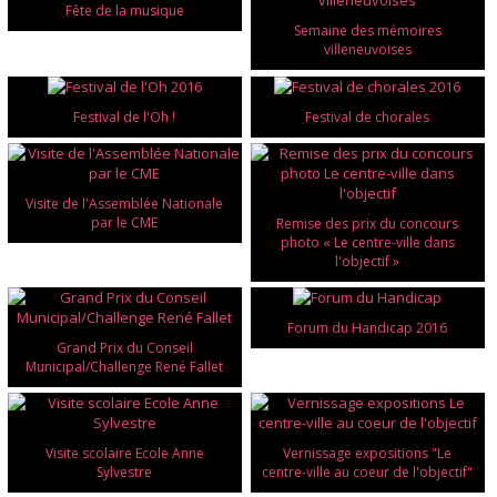
Fête de la musique
Semaine des mémoires
villeneuvoises
Festival de l'Oh !
Festival de chorales
Visite de l'Assemblée Nationale
par le CME
Remise des prix du concours
photo « Le centre-ville dans
l'objectif »
Forum du Handicap 2016
Grand Prix du Conseil
Municipal/Challenge René Fallet
Visite scolaire Ecole Anne
Vernissage expositions "Le
Sylvestre
centre-ville au coeur de l'objectif"