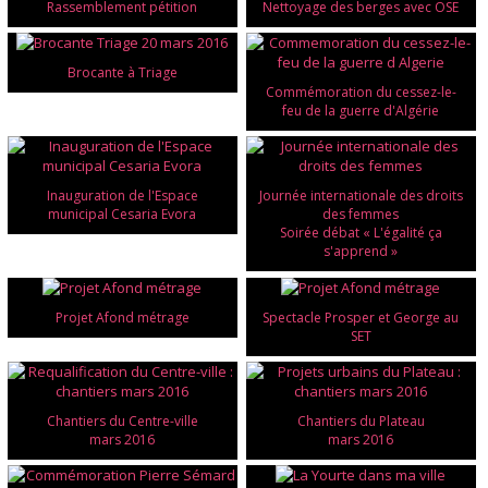
Rassemblement pétition
Nettoyage des berges avec OSE
Brocante à Triage
Commémoration du cessez-le-
feu de la guerre d'Algérie
Inauguration de l'Espace
Journée internationale des droits
municipal Cesaria Evora
des femmes
Soirée débat « L'égalité ça
s'apprend »
Projet Afond métrage
Spectacle Prosper et George au
SET
Chantiers du Centre-ville
Chantiers du Plateau
mars 2016
mars 2016