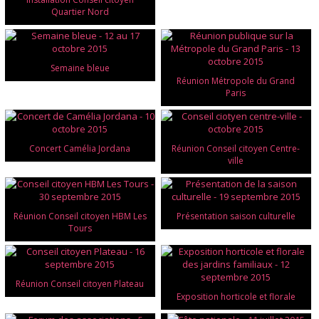
Quartier Nord
Semaine bleue
Réunion Métropole du Grand
Paris
Concert Camélia Jordana
Réunion Conseil citoyen Centre-
ville
Réunion Conseil citoyen HBM Les
Présentation saison culturelle
Tours
Réunion Conseil citoyen Plateau
Exposition horticole et florale