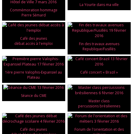
La Yourte dans ma ville
Commémoration hommage
Pierre Sémard
Café des jeunes
débat accès à l'emploi
Fin des travaux avenues
Republique/Fusillés
1ère pierre Valophis-Expansiel au
Café concert « Brazil »
Plateau
Séance du CME
Master class
percussions brésiliennes
Café des jeunes
Forum de l'orientation et des