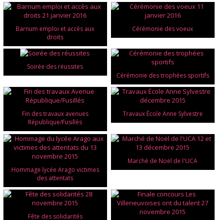
Barnum emploi et accès aux
Cérémonie des voeux
droits
Soirée des réussites
Cérémonie des trophées sportifs
Fin des travaux avenues
Travaux École Anne Sylvestre
République/Fusillés
Marché de Noël de l'UCA
Hommage lycée Arago victimes
des attentats
Fête des solidarités