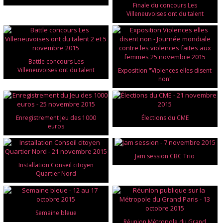
Finale du concours Les
Villeneuvoises ont du talent
Battle concours Les
Villeneuvoises ont du talent
Exposition "Violences elles disent
non"
Enregistrement Jeu des 1000
Élections du CME
euros
Jam session CBC Trio
Installation Conseil citoyen
Quartier Nord
Semaine bleue
Réunion Métropole du Grand