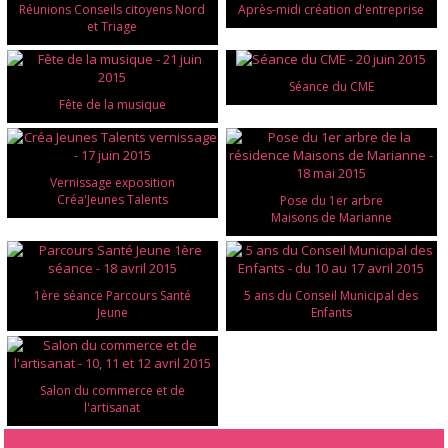
Réunions Conseils citoyens Nord
Après-midi création d'entreprise
et Triage
Séance du CME
Fête de la musique
Vernissage exposition
Créa'Jeunes Talents
Pose du 1er arbre
Maisons de Marianne
1ère séance Parcours Santé
5 ans du Conseil Municipal des
Jeune
Enfants
Salon du commerce et de
l'artisanat