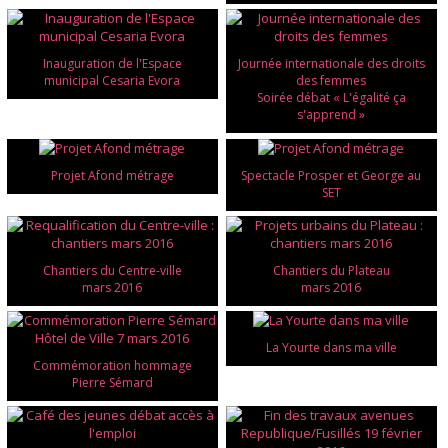
Inauguration de l'Espace
Journée internationale des droits
municipal Cesaria Evora
des femmes
Soirée débat « L'égalité ça
s'apprend »
Projet Afond métrage
Spectacle Prosper et George au
SET
Chantiers du Centre-ville
Chantiers du Plateau
mars 2016
mars 2016
La Yourte dans ma ville
Commémoration hommage
Pierre Sémard