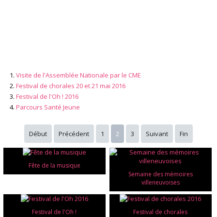
Visite de l'Assemblée Nationale par le CME
Festival de chorales 20 et 21 mai 2016
Festival de l'Oh ! 2016
Parcours Santé Jeune
Début
Précédent
1
2
3
Suivant
Fin
Fête de la musique
Semaine des mémoires
villeneuvoises
Festival de l'Oh !
Festival de chorales