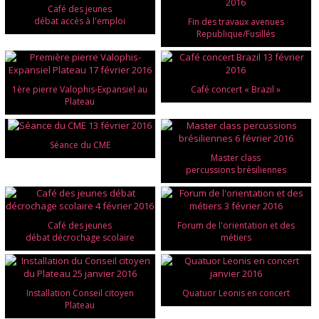
Café des jeunes
débat accès à l'emploi
Fin des travaux avenues
Republique/Fusillés
1ère pierre Valophis-Expansiel au
Café concert « Brazil »
Plateau
Séance du CME
Master class
percussions brésiliennes
Café des jeunes
Forum de l'orientation et des
débat décrochage scolaire
métiers
Installation Conseil citoyen
Quatuor Leonis en concert
Plateau