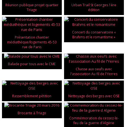
Réunion publique projet quartier
Urban Trail St Georges 1ère
Triage
édition
Concert du conservatoire «
Brahms et le romantisme »
Présentation chantier
médiathèque/logements 45-53
rue de Paris
Balade pour tous avec le CME
Chasse aux oeufs avec
l'association Au fil de l'Yerres
Rassemblement pétition
Nettoyage des berges avec OSE
Brocante à Triage
Commémoration du cessez-le-
feu de la guerre d'Algérie