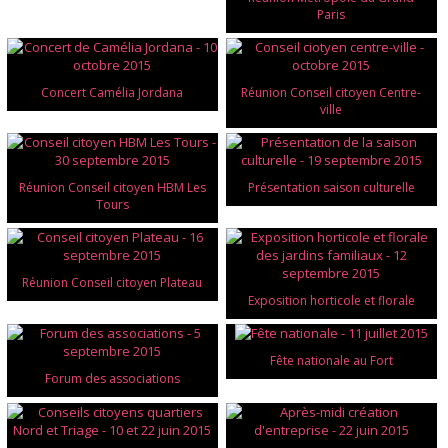
Paris
Concert Camélia Jordana
Réunion Conseil citoyen Centre-
ville
Réunion Conseil citoyen HBM Les
Présentation saison culturelle
Tours
Réunion Conseil citoyen Plateau
Exposition horticole et florale
Fête nationale au Fort
Forum des associations