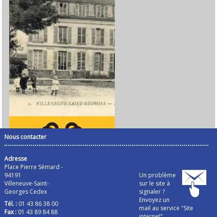
Nous contacter
Adresse
Place Pierre Sémard -
94191
Un problème
Villeneuve-Saint-
sur le site à
Georges Cedex
signaler ?
Envoyez un
Tél. :
01 43 86 38 00
mail au service "Site
Fax :
01 43 89 84 88
internet"