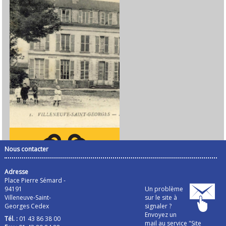
Nous contacter
Adresse
Place Pierre Sémard -
94191
Un problème
Villeneuve-Saint-
sur le site à
Georges Cedex
signaler ?
Envoyez un
Tél. :
01 43 86 38 00
mail au service "Site