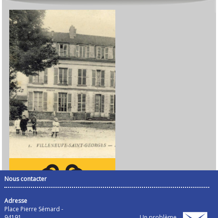
Nous contacter
Adresse
Place Pierre Sémard -
94191
Un problème