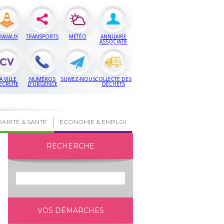
RAVAUX
TRANSPORTS
MÉTÉO
ANNUAIRE
ASSOCIATIF
A VILLE
NUMÉROS
SUIVEZ-NOUS
COLLECTE DES
ECRUTE
D’URGENCE
DÉCHETS
DARITÉ & SANTÉ
ÉCONOMIE & EMPLOI
RECHERCHE
VOS DÉMARCHES