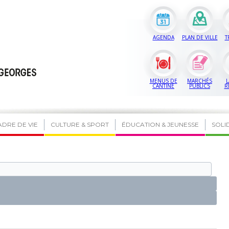
AGENDA
PLAN DE VILLE
T
MENUS DE
MARCHÉS
L
CANTINE
PUBLICS
R
ADRE DE VIE
CULTURE & SPORT
ÉDUCATION & JEUNESSE
SOLI