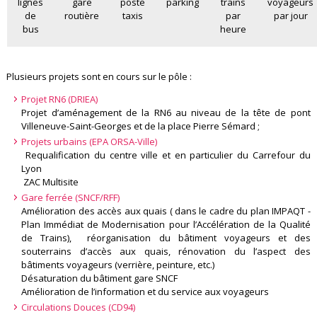
lignes
gare
poste
parking
trains
voyageurs
de
routière
taxis
par
par jour
bus
heure
Plusieurs projets sont en cours sur le pôle :
Projet RN6 (DRIEA)
Projet d’aménagement de la RN6 au niveau de la tête de pont
Villeneuve-Saint-Georges et de la place Pierre Sémard ;
Projets urbains (EPA ORSA-Ville)
Requalification du centre ville et en particulier du Carrefour du
Lyon
ZAC Multisite
Gare ferrée (SNCF/RFF)
Amélioration des accès aux quais ( dans le cadre du plan IMPAQT -
Plan Immédiat de Modernisation pour l’Accélération de la Qualité
de Trains), réorganisation du bâtiment voyageurs et des
souterrains d’accès aux quais, rénovation du l’aspect des
bâtiments voyageurs (verrière, peinture, etc.)
Désaturation du bâtiment gare SNCF
Amélioration de l’information et du service aux voyageurs
Circulations Douces (CD94)