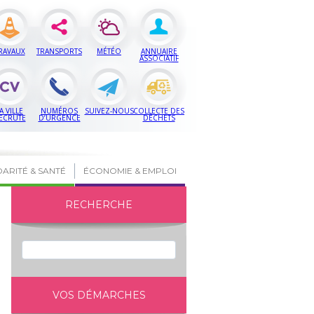
RAVAUX
TRANSPORTS
MÉTÉO
ANNUAIRE
ASSOCIATIF
A VILLE
NUMÉROS
SUIVEZ-NOUS
COLLECTE DES
ECRUTE
D’URGENCE
DÉCHETS
DARITÉ & SANTÉ
ÉCONOMIE & EMPLOI
RECHERCHE
VOS DÉMARCHES