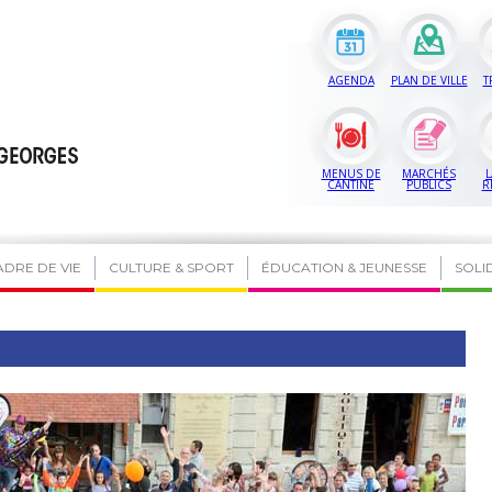
AGENDA
PLAN DE VILLE
T
MENUS DE
MARCHÉS
L
CANTINE
PUBLICS
R
ADRE DE VIE
CULTURE & SPORT
ÉDUCATION & JEUNESSE
SOLI