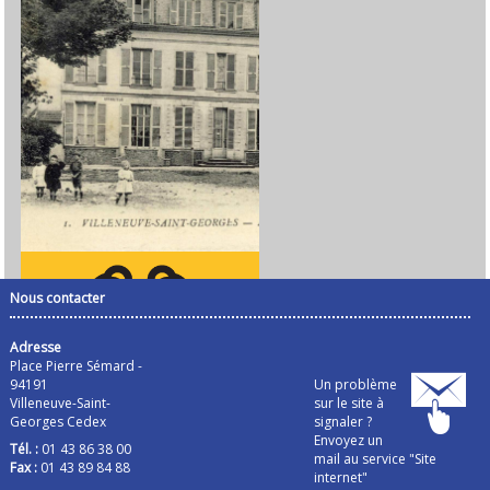
Nous contacter
Adresse
Place Pierre Sémard -
94191
Un problème
Villeneuve-Saint-
sur le site à
Georges Cedex
signaler ?
Envoyez un
Tél. :
01 43 86 38 00
mail au service "Site
Fax :
01 43 89 84 88
internet"