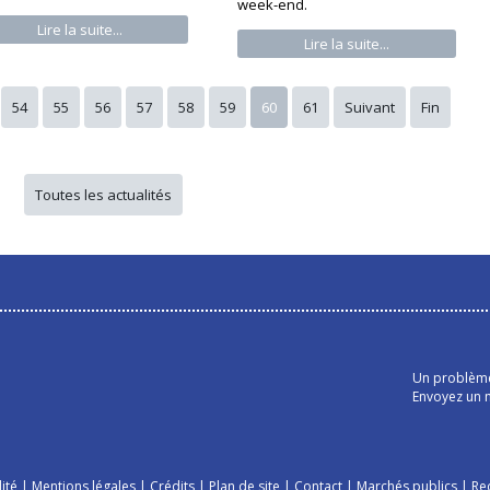
week-end.
Lire la suite...
Lire la suite...
54
55
56
57
58
59
60
61
Suivant
Fin
Toutes les actualités
Un problème 
Envoyez un m
ité
|
Mentions légales
|
Crédits
|
Plan de site
|
Contact
|
Marchés publics
|
Re