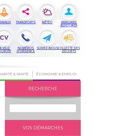
RAVAUX
TRANSPORTS
MÉTÉO
ANNUAIRE
ASSOCIATIF
A VILLE
NUMÉROS
SUIVEZ-NOUS
COLLECTE DES
ECRUTE
D’URGENCE
DÉCHETS
DARITÉ & SANTÉ
ÉCONOMIE & EMPLOI
RECHERCHE
VOS DÉMARCHES