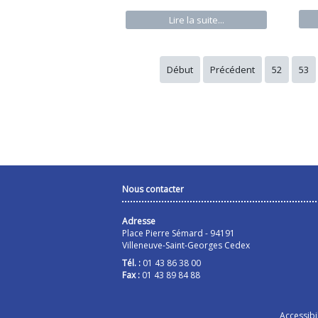
Lire la suite...
Début
Précédent
52
53
Nous contacter
Adresse
Place Pierre Sémard - 94191
Villeneuve-Saint-Georges Cedex
Tél. :
01 43 86 38 00
Fax :
01 43 89 84 88
Accessibil