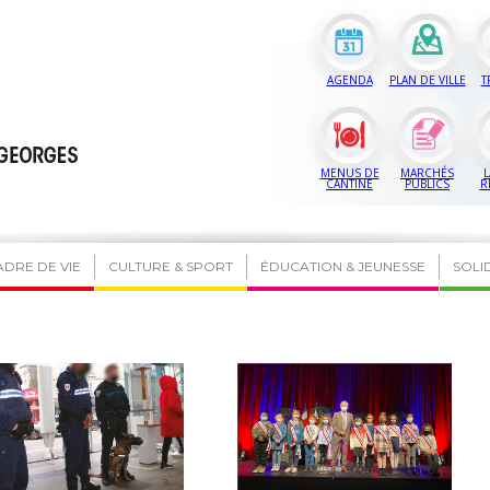
AGENDA
PLAN DE VILLE
T
MENUS DE
MARCHÉS
L
CANTINE
PUBLICS
R
ADRE DE VIE
CULTURE & SPORT
ÉDUCATION & JEUNESSE
SOLI