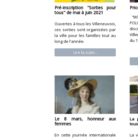
Pré-inscription "Sorties pour
Prio
tous" de mai à juin 2021
“
M
POL
Ouvertes à tous les Villeneuvois,
dis
ces sorties sont organisées par
Vil
la ville pour les familles tout au
du 1
long de l'année.
Lire la suite...
Le 8 mars, honneur aux
La p
femmes
tous
La v
En cette journée internationale