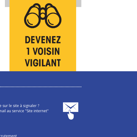
sur le site à signaler ?
ail au service "Site internet"
crutement