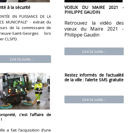
rité à la sécurité
VOEUX DU MAIRE 2021 -
PHILIPPE GAUDIN
ONTÉE EN PUISSANCE DE LA
extrait du
ICE MUNICIPALE
” -
Retrouvez la vidéo des
cours de la commissaire de
vœux du Maire 2021 -
leneuve-Saint-Georges lors
Philippe Gaudin
er CLSPD.
Lire la suite...
Lire la suite...
Restez informés de l’actualité
de la ville : l’alerte SMS gratuite
Lire la suite...
ropreté, c'est l’affaire de
 !
ille a fait l’acquisition d’une