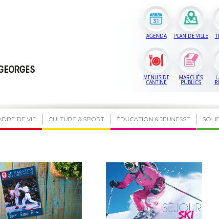
AGENDA
PLAN DE VILLE
T
MENUS DE
MARCHÉS
L
CANTINE
PUBLICS
R
ADRE DE VIE
CULTURE & SPORT
ÉDUCATION & JEUNESSE
SOLI