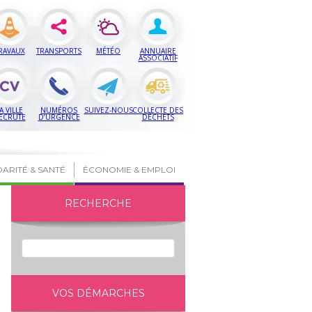
RAVAUX
TRANSPORTS
MÉTÉO
ANNUAIRE
ASSOCIATIF
A VILLE
NUMÉROS
SUIVEZ-NOUS
COLLECTE DES
ECRUTE
D’URGENCE
DÉCHETS
DARITÉ & SANTÉ
ÉCONOMIE & EMPLOI
RECHERCHE
VOS DÉMARCHES