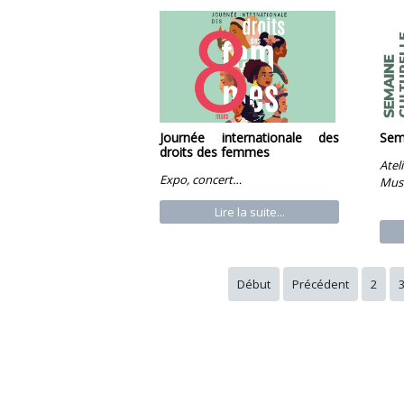
Journée internationale des
Sema
droits des femmes
At
Expo, concert…
Mus
Lire la suite...
Début
Précédent
2