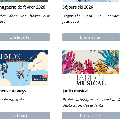
magazine de février 2026
Séjours ski 2026
arrive dans vos boîtes aux
Organisés par le service
es !
jeunesse
Lire la suite...
Lire la suite...
eneuve Airways
Jardin musical
édie musicale
Projet artistique et musical à
destination des enfants
Lire la suite...
Lire la suite...