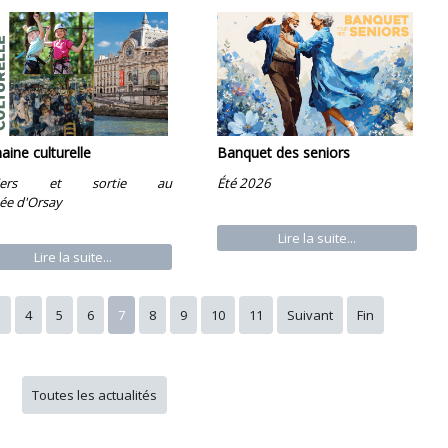
ine culturelle
Banquet des seniors
eliers et sortie au
Été 2026
ée d'Orsay
Lire la suite...
Lire la suite...
3
4
5
6
7
8
9
10
11
Suivant
Fin
Toutes les actualités