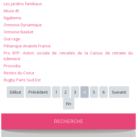
Les jardins familiaux
Muse 45
Ngaliema
Ormoise Dynamique
Ormoise Basket
Out-rage
Pétanque Anatole France
Pro BTP- Action sociale de retraités de la Caisse de retraite du
bâtiment
Prosodia
Restos du Coeur
Rugby Paris Sud-Est
Début
Précédent
1
2
3
4
5
6
Suivant
Fin
RECHERCHE