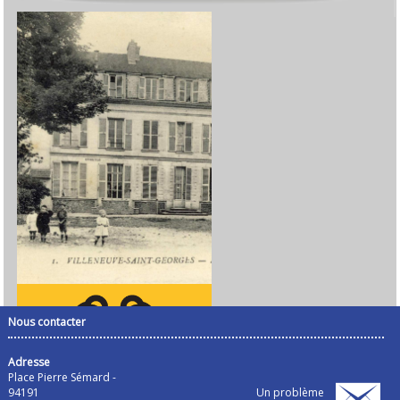
Nous contacter
Adresse
Place Pierre Sémard -
94191
Un problème